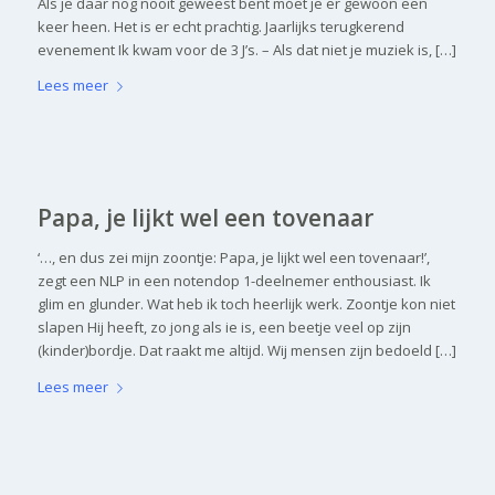
Als je daar nog nooit geweest bent móet je er gewoon een
keer heen. Het is er echt prachtig. Jaarlijks terugkerend
evenement Ik kwam voor de 3 J’s. – Als dat niet je muziek is, […]
Lees meer
Papa, je lijkt wel een tovenaar
‘…, en dus zei mijn zoontje: Papa, je lijkt wel een tovenaar!’,
zegt een NLP in een notendop 1-deelnemer enthousiast. Ik
glim en glunder. Wat heb ik toch heerlijk werk. Zoontje kon niet
slapen Hij heeft, zo jong als ie is, een beetje veel op zijn
(kinder)bordje. Dat raakt me altijd. Wij mensen zijn bedoeld […]
Lees meer