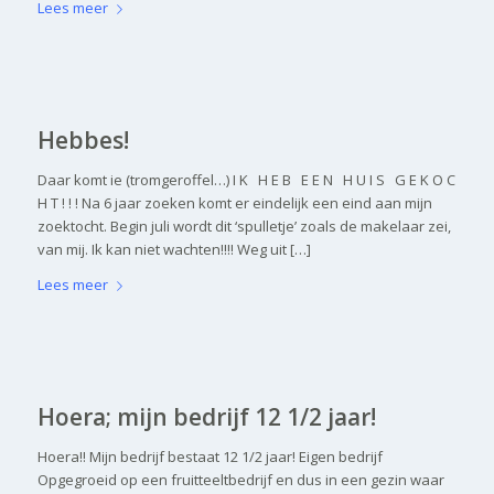
Lees meer
Hebbes!
Daar komt ie (tromgeroffel…) I K H E B E E N H U I S G E K O C
H T ! ! ! Na 6 jaar zoeken komt er eindelijk een eind aan mijn
zoektocht. Begin juli wordt dit ‘spulletje’ zoals de makelaar zei,
van mij. Ik kan niet wachten!!!! Weg uit […]
Lees meer
Hoera; mijn bedrijf 12 1/2 jaar!
Hoera!! Mijn bedrijf bestaat 12 1/2 jaar! Eigen bedrijf
Opgegroeid op een fruitteeltbedrijf en dus in een gezin waar