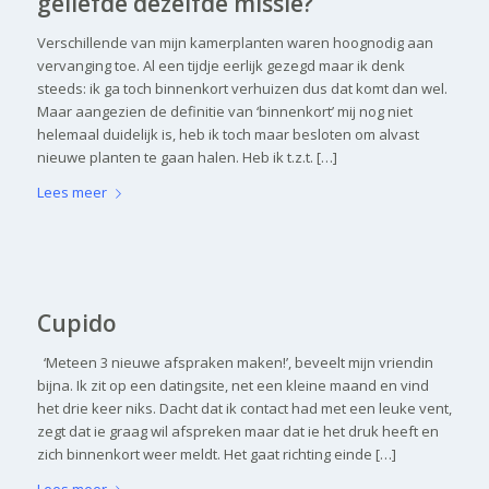
geliefde dezelfde missie?
Verschillende van mijn kamerplanten waren hoognodig aan
vervanging toe. Al een tijdje eerlijk gezegd maar ik denk
steeds: ik ga toch binnenkort verhuizen dus dat komt dan wel.
Maar aangezien de definitie van ‘binnenkort’ mij nog niet
helemaal duidelijk is, heb ik toch maar besloten om alvast
nieuwe planten te gaan halen. Heb ik t.z.t. […]
Lees meer
Cupido
‘Meteen 3 nieuwe afspraken maken!’, beveelt mijn vriendin
bijna. Ik zit op een datingsite, net een kleine maand en vind
het drie keer niks. Dacht dat ik contact had met een leuke vent,
zegt dat ie graag wil afspreken maar dat ie het druk heeft en
zich binnenkort weer meldt. Het gaat richting einde […]
Lees meer