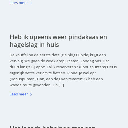
Lees meer
Heb ik opeens weer pindakaas en
hagelslag in huis
De knuffel na de eerste date (zie blog Cupido) krijgt een
vervolg. We gaan de week erop uit eten. Zondag pas. Dat
duurt lang!!! Hij appt: ‘Zal ik reserveren?’ (Bonuspunten!) ‘Het is
eigenlijk net te ver om te fietsen. Ik haal je wel op.’
(Bonuspunten!) Dan, een dag van tevoren: ‘Ik heb een
wandelroute gevonden. Zin […]
Lees meer