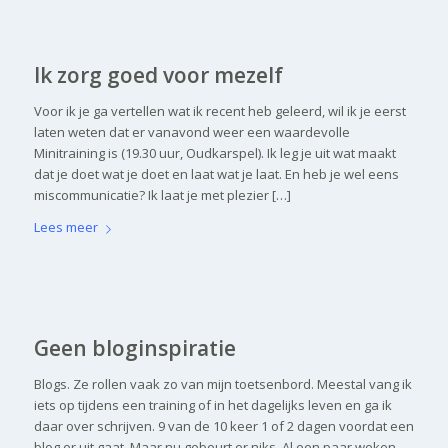
Ik zorg goed voor mezelf
Voor ik je ga vertellen wat ik recent heb geleerd, wil ik je eerst
laten weten dat er vanavond weer een waardevolle
Minitraining is (19.30 uur, Oudkarspel). Ik leg je uit wat maakt
dat je doet wat je doet en laat wat je laat. En heb je wel eens
miscommunicatie? Ik laat je met plezier […]
Lees meer
Geen bloginspiratie
Blogs. Ze rollen vaak zo van mijn toetsenbord. Meestal vang ik
iets op tijdens een training of in het dagelijks leven en ga ik
daar over schrijven. 9 van de 10 keer 1 of 2 dagen voordat een
blog er uit gaat. Maar nu gebeurt er niks. Al een paar weken.