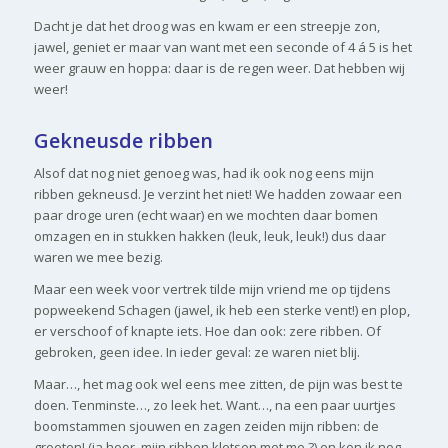
Dacht je dat het droog was en kwam er een streepje zon,
jawel, geniet er maar van want met een seconde of 4 á 5 is het
weer grauw en hoppa: daar is de regen weer. Dat hebben wij
weer!
Gekneusde ribben
Alsof dat nog niet genoeg was, had ik ook nog eens mijn
ribben gekneusd. Je verzint het niet! We hadden zowaar een
paar droge uren (echt waar) en we mochten daar bomen
omzagen en in stukken hakken (leuk, leuk, leuk!) dus daar
waren we mee bezig.
Maar een week voor vertrek tilde mijn vriend me op tijdens
popweekend Schagen (jawel, ik heb een sterke vent!) en plop,
er verschoof of knapte iets. Hoe dan ook: zere ribben. Of
gebroken, geen idee. In ieder geval: ze waren niet blij.
Maar…, het mag ook wel eens mee zitten, de pijn was best te
doen. Tenminste…, zo leek het. Want…, na een paar uurtjes
boomstammen sjouwen en zagen zeiden mijn ribben: de
groeten! (ja hoor, mijn ribben kletsen met me ?) en kon ik nog