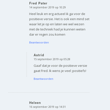
Fred Pater
14 september 2019 op 10:29
zegt:
Heel leuk en erg actueel ik ga voor de
positieve versie. Het is ook een mind set
waar let je op en laten we wel wezen
met de techniek had je kunnen weten
dar er regen zou komen
Beantwoorden
Astrid
15 september 2019 op 05:28
zegt:
Gaaf dat je voor de positieve versie
gaat Fred. Ik wens je veel ;positiefs!
Beantwoorden
Heleen
16 september 2019 op 14:31
zegt: