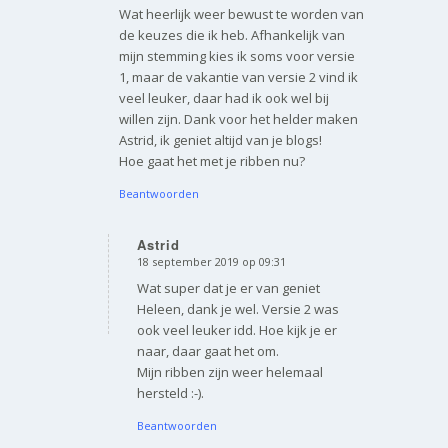
Wat heerlijk weer bewust te worden van
de keuzes die ik heb. Afhankelijk van
mijn stemming kies ik soms voor versie
1, maar de vakantie van versie 2 vind ik
veel leuker, daar had ik ook wel bij
willen zijn. Dank voor het helder maken
Astrid, ik geniet altijd van je blogs!
Hoe gaat het met je ribben nu?
Beantwoorden
Astrid
18 september 2019 op 09:31
zegt:
Wat super dat je er van geniet
Heleen, dank je wel. Versie 2 was
ook veel leuker idd. Hoe kijk je er
naar, daar gaat het om.
Mijn ribben zijn weer helemaal
hersteld :-).
Beantwoorden