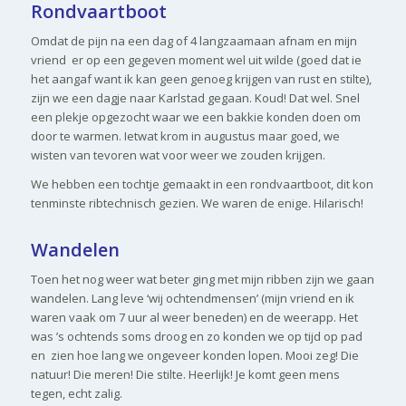
Rondvaartboot
Omdat de pijn na een dag of 4 langzaamaan afnam en mijn
vriend er op een gegeven moment wel uit wilde (goed dat ie
het aangaf want ik kan geen genoeg krijgen van rust en stilte),
zijn we een dagje naar Karlstad gegaan. Koud! Dat wel. Snel
een plekje opgezocht waar we een bakkie konden doen om
door te warmen. Ietwat krom in augustus maar goed, we
wisten van tevoren wat voor weer we zouden krijgen.
We hebben een tochtje gemaakt in een rondvaartboot, dit kon
tenminste ribtechnisch gezien. We waren de enige. Hilarisch!
Wandelen
Toen het nog weer wat beter ging met mijn ribben zijn we gaan
wandelen. Lang leve ‘wij ochtendmensen’ (mijn vriend en ik
waren vaak om 7 uur al weer beneden) en de weerapp. Het
was ’s ochtends soms droog en zo konden we op tijd op pad
en zien hoe lang we ongeveer konden lopen. Mooi zeg! Die
natuur! Die meren! Die stilte. Heerlijk! Je komt geen mens
tegen, echt zalig.