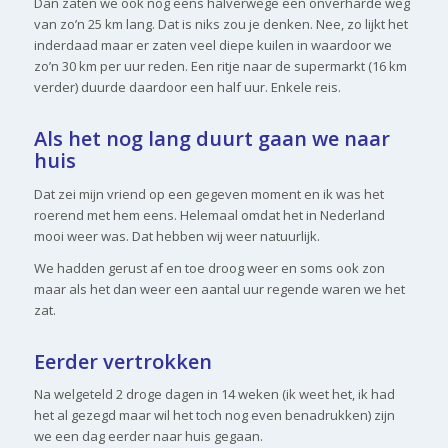
Dan zaten we ook nog eens halverwege een onverharde weg
van zo’n 25 km lang. Dat is niks zou je denken. Nee, zo lijkt het
inderdaad maar er zaten veel diepe kuilen in waardoor we
zo’n 30 km per uur reden. Een ritje naar de supermarkt (16 km
verder) duurde daardoor een half uur. Enkele reis.
Als het nog lang duurt gaan we naar
huis
Dat zei mijn vriend op een gegeven moment en ik was het
roerend met hem eens. Helemaal omdat het in Nederland
mooi weer was. Dat hebben wij weer natuurlijk.
We hadden gerust af en toe droog weer en soms ook zon
maar als het dan weer een aantal uur regende waren we het
zat.
Eerder vertrokken
Na welgeteld 2 droge dagen in 14 weken (ik weet het, ik had
het al gezegd maar wil het toch nog even benadrukken) zijn
we een dag eerder naar huis gegaan.