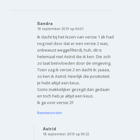
Sandra
18 september 2019 op 06:01
zegt:
Ik dacht bij het lezen van versie 1 (ik had
nog niet door dat er een versie 2 was,
onbewust weggefilterd), huh, dit is
helemaal niet Astrid die ik ken. Die zich
zo laat beïnvloeden door de omgeving.
Toen zag ik versie 2 en dacht ik: jaaaa,
zo ken ik Astrid. Heerlijk die positiviteit.
Je hebt altijd een keus.
Soms makkelijker gezegd dan gedaan
en toch heb je altijd een keus.
Ik ga voor versie 2!!
Beantwoorden
Astrid
18 september 2019 op 09:32
zegt: