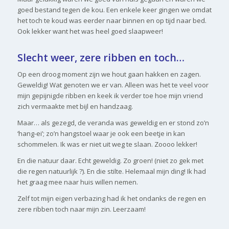
goed bestand tegen de kou. Een enkele keer gingen we omdat
het toch te koud was eerder naar binnen en op tijd naar bed.
Ook lekker want het was heel goed slaapweer!
Slecht weer, zere ribben en toch…
Op een droog moment zijn we hout gaan hakken en zagen.
Geweldig! Wat genoten we er van. Alleen was het te veel voor
mijn gepijnigde ribben en keek ik verder toe hoe mijn vriend
zich vermaakte met bijl en handzaag.
Maar… als gezegd, de veranda was geweldig en er stond zo’n
‘hang-ei’; zo’n hangstoel waar je ook een beetje in kan
schommelen. Ik was er niet uit weg te slaan. Zoooo lekker!
En die natuur daar. Echt geweldig. Zo groen! (niet zo gek met
die regen natuurlijk ?). En die stilte. Helemaal mijn ding! Ik had
het graag mee naar huis willen nemen.
Zelf tot mijn eigen verbazing had ik het ondanks de regen en
zere ribben toch naar mijn zin. Leerzaam!