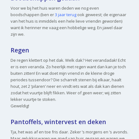
Voor we bij het huis waren deden we nog even
boodschappen (ben er
3 jaar terug
ook geweest; de eigenaar
van het huis is inmiddels een hele lieve vriendin geworden)
want ik herinner me vaag een hobbelige weg. En jawel daar
zijn we.
Regen
De regen klettert op het dak. Welk dak? Het verandadak! Echt
er is een veranda. Zo heerlijk met regen want dan kan je toch
buiten zitten! En wat doet mijn vriend in de kleine droge
periodes tussendoor? Die scharrelt stenen bij elkaar, haalt
hout, zet 2 ‘pilaren’ neer en vindt iets wat als dak kan dienen
zodat het vuurtje blijft fikken. Weer of geen weer; wij zitten
lekker vuurtje te stoken.
Geweldig!
Pantoffels, wintervest en deken
Tja, het was af en toe fris daar. Zeker ’s morgens en ’s avonds.
Maar gelukkig waren we goed van huis gegaan en waren we