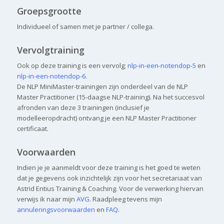
Groepsgrootte
Individueel of samen met je partner / collega.
Vervolgtraining
Ook op deze training is een vervolg;
nlp-in-een-notendop-5
en
nlp-in-een-notendop-6
.
De NLP MiniMaster-trainingen zijn onderdeel van de NLP
Master Practitioner (15-daagse NLP-training). Na het succesvol
afronden van deze 3 trainingen (inclusief je
modelleeropdracht) ontvang je een NLP Master Practitioner
certificaat.
Voorwaarden
Indien je je aanmeldt voor deze training is het goed te weten
dat je gegevens ook inzichtelijk zijn voor het secretariaat van
Astrid Entius Training & Coaching. Voor de verwerking hiervan
verwijs ik naar mijn
AVG
. Raadpleeg tevens mijn
annuleringsvoorwaarden
en
FAQ
.