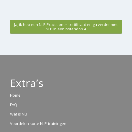
Ja, ik heb een NLP Practitioner-certificaat en ga verder met
NLP in een notendop 4
Extra’s
Home
FAQ
Wat is NLP
Voordelen korte NLP-trainingen