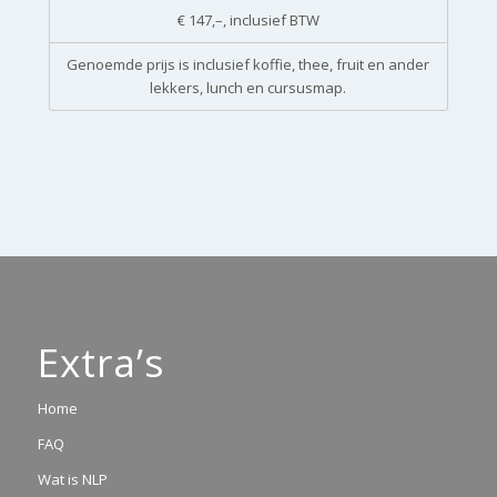
€ 147,–, inclusief BTW
Genoemde prijs is inclusief koffie, thee, fruit en ander
lekkers, lunch en cursusmap.
Extra’s
Home
FAQ
Wat is NLP