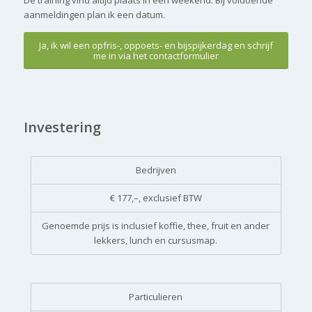
De training vind altijd plaats in een weekend. Bij voldoende
aanmeldingen plan ik een datum.
Ja, ik wil een opfris-, oppoets- en bijspijkerdag en schrijf
me in via het contactformulier
Investering
Bedrijven
€ 177,–, exclusief BTW
Genoemde prijs is inclusief koffie, thee, fruit en ander
lekkers, lunch en cursusmap.
Particulieren