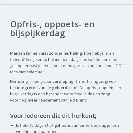
Opfris-, oppoets- en
bijspijkerdag
..
Mensen kunnen niet zonder herhaling.
Hoe heb je leren
fietsen? Ben je er op het moment dat je los kon fietsen mee
gestopt en wist je een jaar later nog precies hoe het moest? Of
toch niet helemaal?
Herhaling is nodig voor
verdieping
. En herhaling zorgt voor
het
integreren
van de
geleerde stof
. De opfris-, oppoets- en
bijspijkerdag is een bijzonder waardevolle dag en zorgt
voor
nog meer rendement
van je training.
Voor iedereen die dit herkent;
Je hebt 15 dagen NLP gehad; maar her en der stap je toch
weer in oude patronen.