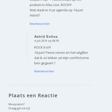
podium in Afas Live. ROCK!!!
Wat staat er in je agenda op 14 juni
Astrid?
Beantwoorden
Astrid Entius
4 juli 2019 op 08:39
zegt:
ROCK it is!!!
14 juni? Feest vieren en het uitgillen
dat ik zo lekker uit mijn comfortzone
ben gegaan! ?
Beantwoorden
Plaats een Reactie
Meepraten?
Draag gerust bij!