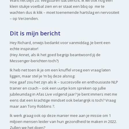
Want het blijft zo. Wegsturen dat bericht. Ik wil ook nog een
klein stukje voetbal zien en er staat een bbq op me te
wachten dus ik klik – moet toenemende hartslag en nervositeit
– op Verzenden.
Dit is mijn bericht
Hey Richard, onwijs bedankt voor vanmiddag. Je bent een
echte inspirator!
(Hey Annet, als ik het goed begrijp beantwoord jij de
Messenger-berichten toch?)
Ik heb net toen ik je om een knuffel vroeg een vraag laten
liggen, maar stel je ‘m bij deze alsnog:
Hoe gaaf zou het zijn als ik – succesvolle en enthousiaste NLP
trainer en coach – ook een uurtje kom spreken op jullie
jubileumdag in Afas Live volgend jaar? Je bent immers met me
eens dat een krachtige mindset ook belangrijk is toch? Vraag
maar aan Tony Robbins ?.
Ik werk graag ook op deze manier mee aan je missie om 1
miljoen mensen leider van hun gezondheid te maken in 2022.
Zullen we het doen?