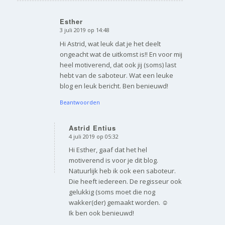
Esther
3 juli 2019 op 14:48
zegt:
Hi Astrid, wat leuk dat je het deelt
ongeacht wat de uitkomst is!! En voor mij
heel motiverend, dat ook jij (soms) last
hebt van de saboteur. Wat een leuke
blog en leuk bericht. Ben benieuwd!
Beantwoorden
Astrid Entius
4 juli 2019 op 05:32
zegt:
Hi Esther, gaaf dat het hel
motiverend is voor je dit blog.
Natuurlijk heb ik ook een saboteur.
Die heeft iedereen. De regisseur ook
gelukkig (soms moet die nog
wakker(der) gemaakt worden. ☺
Ik ben ook benieuwd!