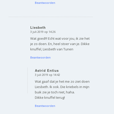
Beantwoorden
Liesbeth
3 juli 2019 op 14:26
zegt:
Wat goed!!! Echt wat voor jou, ik zie het
je zo doen. En, heel stoer van je. Dikke
knuffel, Liesbeth van Tunen
Beantwoorden
Astrid Entius
3 juli 2019 op 14:42
zegt:
Wat gaaf dat je het me zo ziet doen
Liesbeth. Ik ook. Die kriebels in mijn
buik zie je toch niet, haha.
Dikke knuffel terug!
Beantwoorden