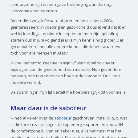
comfortzone zijn én een gave toevoeging aan die dag.
Leerzaam voor iedereen.
Bovendien volg ik Richard al jaren en ben ik sinds 2004
geïnteresseerd in voeding en gezondheid dus ik vind dat ik er
wel bij kan. Ik ga tenslotte in september met zijn opleiding
starten dus in juni volgend jaar is mijn kennis nog groter. Dat
gecombineerd met alle andere kennis die ik heb, waardevol
toch voor alle mensen in Afas?
Ik voel het enthousiasme in mijn lijf want ik wil ook meer
bijdragen aan de gezondheid van mensen. Hoe gezondere
mensen, hoe tevredener en hoe vredelievender. Dus: een
mooiere wereld.
De spanning in mijn lijf vertelt me hoe belangrijk dit voor me is.
Maar daar is de saboteur
Ik heb al vaker over de
saboteur
geschreven, maar o, o, o, wat
is die toch creatief. Ingesteld op energie sparen en vooral IN
de comfortzone blijven en zeker niet, al is het maar met het
puntje van je teen, er buiten. Dus wat zegt mijn saboteur tegen