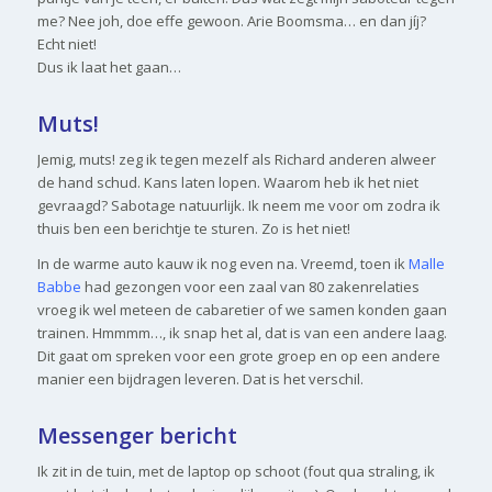
me? Nee joh, doe effe gewoon. Arie Boomsma… en dan jíj?
Echt niet!
Dus ik laat het gaan…
Muts!
Jemig, muts! zeg ik tegen mezelf als Richard anderen alweer
de hand schud. Kans laten lopen. Waarom heb ik het niet
gevraagd? Sabotage natuurlijk. Ik neem me voor om zodra ik
thuis ben een berichtje te sturen. Zo is het niet!
In de warme auto kauw ik nog even na. Vreemd, toen ik
Malle
Babbe
had gezongen voor een zaal van 80 zakenrelaties
vroeg ik wel meteen de cabaretier of we samen konden gaan
trainen. Hmmmm…, ik snap het al, dat is van een andere laag.
Dit gaat om spreken voor een grote groep en op een andere
manier een bijdragen leveren. Dat is het verschil.
Messenger bericht
Ik zit in de tuin, met de laptop op schoot (fout qua straling, ik