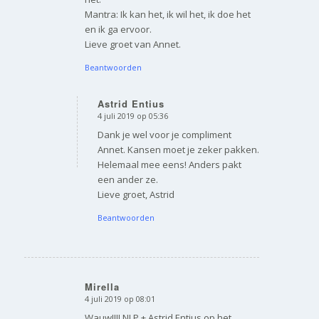
Mantra: Ik kan het, ik wil het, ik doe het
en ik ga ervoor.
Lieve groet van Annet.
Beantwoorden
Astrid Entius
4 juli 2019 op 05:36
zegt:
Dank je wel voor je compliment
Annet. Kansen moet je zeker pakken.
Helemaal mee eens! Anders pakt
een ander ze.
Lieve groet, Astrid
Beantwoorden
Mirella
4 juli 2019 op 08:01
zegt:
Wauw!!!! NLP + Astrid Entius op het