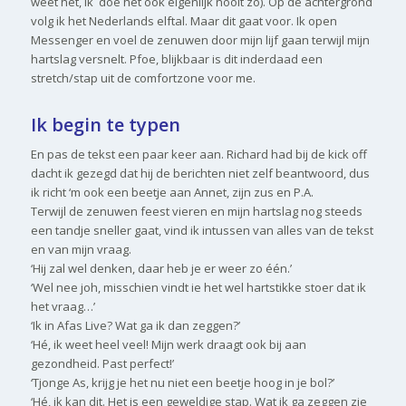
weet het, ik doe het ook eigenlijk nooit zo). Op de achtergrond
volg ik het Nederlands elftal. Maar dit gaat voor. Ik open
Messenger en voel de zenuwen door mijn lijf gaan terwijl mijn
hartslag versnelt. Pfoe, blijkbaar is dit inderdaad een
stretch/stap uit de comfortzone voor me.
Ik begin te typen
En pas de tekst een paar keer aan. Richard had bij de kick off
dacht ik gezegd dat hij de berichten niet zelf beantwoord, dus
ik richt ‘m ook een beetje aan Annet, zijn zus en P.A.
Terwijl de zenuwen feest vieren en mijn hartslag nog steeds
een tandje sneller gaat, vind ik intussen van alles van de tekst
en van mijn vraag.
‘Hij zal wel denken, daar heb je er weer zo één.’
‘Wel nee joh, misschien vindt ie het wel hartstikke stoer dat ik
het vraag…’
‘Ik in Afas Live? Wat ga ik dan zeggen?’
‘Hé, ik weet heel veel! Mijn werk draagt ook bij aan
gezondheid. Past perfect!’
‘Tjonge As, krijg je het nu niet een beetje hoog in je bol?’
‘Hé, ik kan dit. Het is een geweldige stap. Wat ik ga zeggen zie