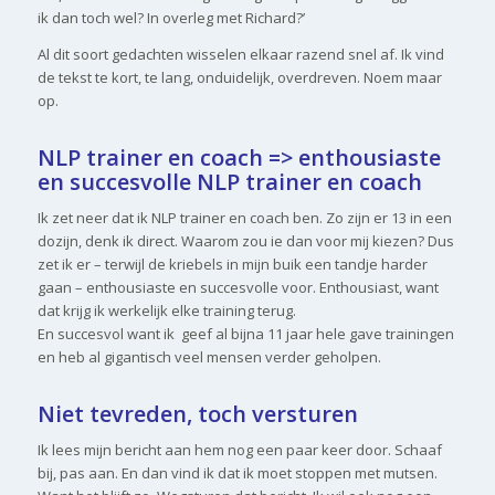
ik dan toch wel? In overleg met Richard?’
Al dit soort gedachten wisselen elkaar razend snel af. Ik vind
de tekst te kort, te lang, onduidelijk, overdreven. Noem maar
op.
NLP trainer en coach => enthousiaste
en succesvolle NLP trainer en coach
Ik zet neer dat ik NLP trainer en coach ben. Zo zijn er 13 in een
dozijn, denk ik direct. Waarom zou ie dan voor mij kiezen? Dus
zet ik er – terwijl de kriebels in mijn buik een tandje harder
gaan – enthousiaste en succesvolle voor. Enthousiast, want
dat krijg ik werkelijk elke training terug.
En succesvol want ik geef al bijna 11 jaar hele gave trainingen
en heb al gigantisch veel mensen verder geholpen.
Niet tevreden, toch versturen
Ik lees mijn bericht aan hem nog een paar keer door. Schaaf
bij, pas aan. En dan vind ik dat ik moet stoppen met mutsen.