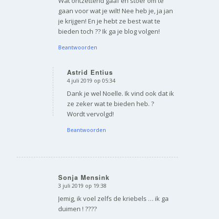
Wat ontzettend gaaf en stoer om te
gaan voor wat je wilt! Nee heb je, ja jan
je krijgen! En je hebt ze best wat te
bieden toch ?? Ik ga je blog volgen!
Beantwoorden
Astrid Entius
4 juli 2019 op 05:34
zegt:
Dank je wel Noelle. Ik vind ook dat ik
ze zeker wat te bieden heb. ?
Wordt vervolgd!
Beantwoorden
Sonja Mensink
3 juli 2019 op 19:38
zegt:
Jemig, ik voel zelfs de kriebels … ik ga
duimen ! ????