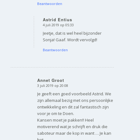
Beantwoorden
Astrid Entius
4 juli 2019 op 05:33
zegt:
Jeetje, dat is wel heel bijzonder
Sonja! Gaaf. Wordt vervolgd!
Beantwoorden
Annet Groot
3 juli 2019 op 20:08
zegt:
Je geeft een goed voorbeeld Astrid. We
zijn allemaal bezig met ons persoonlijke
ontwikkeling en dit zal fantastisch zijn
voor je om te Doen.
Kansen moet je pakken!! Heel
motiverend wat je schrijft en druk die
saboteur maar de kop in want … Je kan
het.