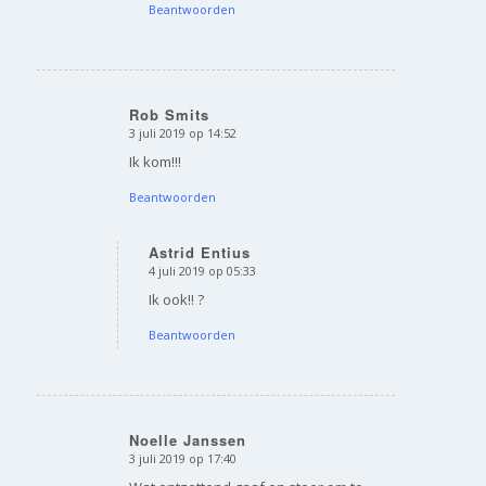
Beantwoorden
Rob Smits
3 juli 2019 op 14:52
zegt:
Ik kom!!!
Beantwoorden
Astrid Entius
4 juli 2019 op 05:33
zegt:
Ik ook!! ?
Beantwoorden
Noelle Janssen
3 juli 2019 op 17:40
zegt: