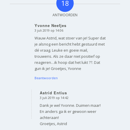
18
ANTWOORDEN
Yvonne Neefjes
3 juli 2019 op 14:06
zegt:
Wauw Astrid, wat stoer van je! Super dat
je alsnog een bericht hebt gestuurd met
dé vraag. Leuke en goeie mail,
trouwens. Als ze daar niet positief op
reageren…ik hoop dat het lukt ??. Dat
gun ik je! Groetjes, Yvonne
Beantwoorden
Astrid Entius
3 juli 2019 op 14:42
zegt:
Dank je wel Yvonne. Duimen maar!
En anders ga ik er gewoon weer
achteraan!
Groetjes, Astrid