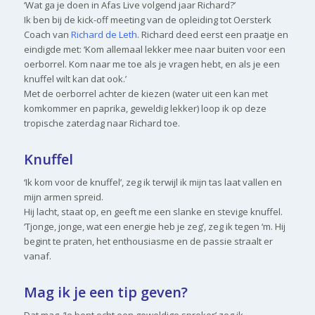
‘Wat ga je doen in Afas Live volgend jaar Richard?’
Ik ben bij de kick-off meeting van de opleiding tot Oersterk
Coach van
Richard de Leth
. Richard deed eerst een praatje en
eindigde met: ‘Kom allemaal lekker mee naar buiten voor een
oerborrel. Kom naar me toe als je vragen hebt, en als je een
knuffel wilt kan dat ook.’
Met de oerborrel achter de kiezen (water uit een kan met
komkommer en paprika, geweldig lekker) loop ik op deze
tropische zaterdag naar Richard toe.
Knuffel
‘Ik kom voor de knuffel’, zeg ik terwijl ik mijn tas laat vallen en
mijn armen spreid.
Hij lacht, staat op, en geeft me een slanke en stevige knuffel.
‘Tjonge, jonge, wat een energie heb je zeg’, zeg ik tegen ‘m. Hij
begint te praten, het enthousiasme en de passie straalt er
vanaf.
Mag ik je een tip geven?
Dat mag. ‘Je bent echt een geweldige spreker’ zeg ik.