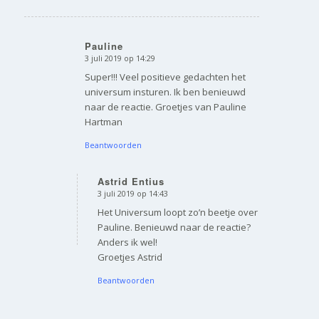
Pauline
3 juli 2019 op 14:29
zegt:
Super!!! Veel positieve gedachten het
universum insturen. Ik ben benieuwd
naar de reactie. Groetjes van Pauline
Hartman
Beantwoorden
Astrid Entius
3 juli 2019 op 14:43
zegt:
Het Universum loopt zo’n beetje over
Pauline. Benieuwd naar de reactie?
Anders ik wel!
Groetjes Astrid
Beantwoorden