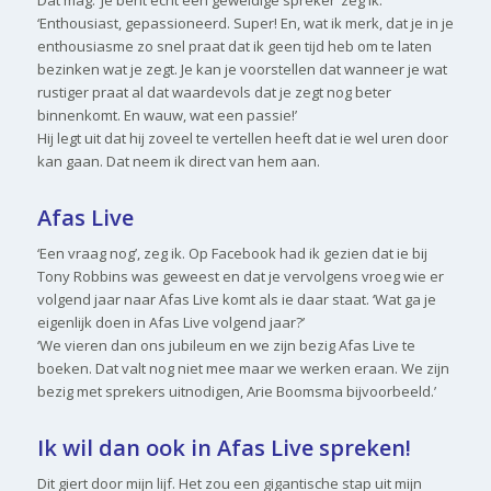
‘Enthousiast, gepassioneerd. Super! En, wat ik merk, dat je in je
enthousiasme zo snel praat dat ik geen tijd heb om te laten
bezinken wat je zegt. Je kan je voorstellen dat wanneer je wat
rustiger praat al dat waardevols dat je zegt nog beter
binnenkomt. En wauw, wat een passie!’
Hij legt uit dat hij zoveel te vertellen heeft dat ie wel uren door
kan gaan. Dat neem ik direct van hem aan.
Afas Live
‘Een vraag nog’, zeg ik. Op Facebook had ik gezien dat ie bij
Tony Robbins was geweest en dat je vervolgens vroeg wie er
volgend jaar naar Afas Live komt als ie daar staat. ‘Wat ga je
eigenlijk doen in Afas Live volgend jaar?’
‘We vieren dan ons jubileum en we zijn bezig Afas Live te
boeken. Dat valt nog niet mee maar we werken eraan. We zijn
bezig met sprekers uitnodigen, Arie Boomsma bijvoorbeeld.’
Ik wil dan ook in Afas Live spreken!
Dit giert door mijn lijf. Het zou een gigantische stap uit mijn