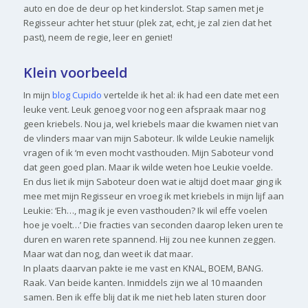
auto en doe de deur op het kinderslot. Stap samen met je
Regisseur achter het stuur (plek zat, echt, je zal zien dat het
past), neem de regie, leer en geniet!
Klein voorbeeld
In mijn
blog Cupido
vertelde ik het al: ik had een date met een
leuke vent. Leuk genoeg voor nog een afspraak maar nog
geen kriebels. Nou ja, wel kriebels maar die kwamen niet van
de vlinders maar van mijn Saboteur. Ik wilde Leukie namelijk
vragen of ik ‘m even mocht vasthouden. Mijn Saboteur vond
dat geen goed plan. Maar ik wilde weten hoe Leukie voelde.
En dus liet ik mijn Saboteur doen wat ie altijd doet maar ging ik
mee met mijn Regisseur en vroeg ik met kriebels in mijn lijf aan
Leukie: ‘Eh…, mag ik je even vasthouden? Ik wil effe voelen
hoe je voelt…’ Die fracties van seconden daarop leken uren te
duren en waren rete spannend. Hij zou nee kunnen zeggen.
Maar wat dan nog, dan weet ik dat maar.
In plaats daarvan pakte ie me vast en KNAL, BOEM, BANG.
Raak. Van beide kanten. Inmiddels zijn we al 10 maanden
samen. Ben ik effe blij dat ik me niet heb laten sturen door