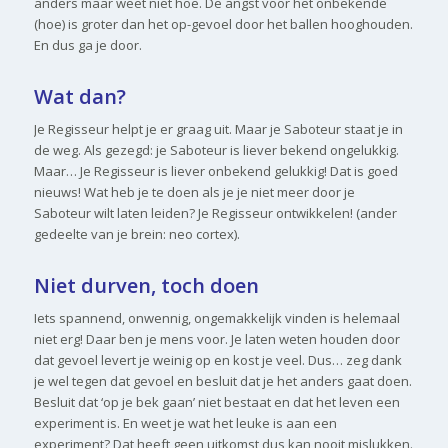
anders maar weet niet hoe. De angst voor het onbekende
(hoe) is groter dan het op-gevoel door het ballen hooghouden.
En dus ga je door.
Wat dan?
Je Regisseur helpt je er graag uit. Maar je Saboteur staat je in
de weg. Als gezegd: je Saboteur is liever bekend ongelukkig.
Maar… Je Regisseur is liever onbekend gelukkig! Dat is goed
nieuws! Wat heb je te doen als je je niet meer door je
Saboteur wilt laten leiden? Je Regisseur ontwikkelen! (ander
gedeelte van je brein: neo cortex).
Niet durven, toch doen
Iets spannend, onwennig, ongemakkelijk vinden is helemaal
niet erg! Daar ben je mens voor. Je laten weten houden door
dat gevoel levert je weinig op en kost je veel. Dus… zeg dank
je wel tegen dat gevoel en besluit dat je het anders gaat doen.
Besluit dat ‘op je bek gaan’ niet bestaat en dat het leven een
experiment is. En weet je wat het leuke is aan een
experiment? Dat heeft geen uitkomst dus kan nooit mislukken.