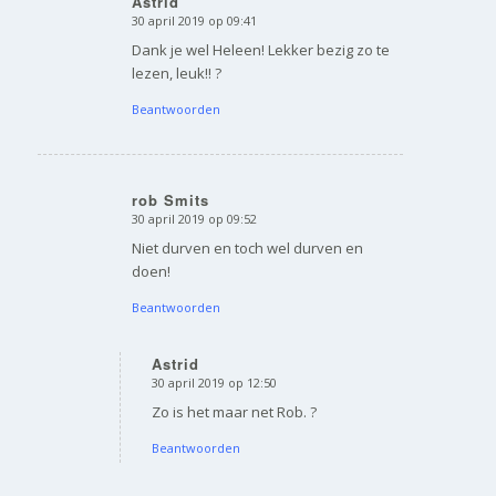
Astrid
30 april 2019 op 09:41
zegt:
Dank je wel Heleen! Lekker bezig zo te
lezen, leuk!! ?
Beantwoorden
rob Smits
30 april 2019 op 09:52
zegt:
Niet durven en toch wel durven en
doen!
Beantwoorden
Astrid
30 april 2019 op 12:50
zegt:
Zo is het maar net Rob. ?
Beantwoorden