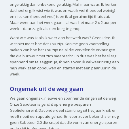
ongelukkig dan onbekend gelukkig. Maf maar waar. Ik herken
dat heel erg. Ik wist wie ik was en wat ik wel (heeeeel weinig)
en niet kon (heeeeel veel) toen ik al geruime tijd thuis zat.
Maar weer aan het werk gaan – al was het maar 2 x 2 uur per
week – daar zag ik als een berg tegenop.
Want wie was ik als ik weer aan het werk was? Geen idee. Ik
wist niet meer hoe dat zou zijn. Kon me geen voorstelling
maken van hoe het zou zijn na al die vervelende ervaringen
die die burn-out met zich meebracht. En dus was het heel erg
spannend om te zeggen: ja, ik ben zover, ik wil weer rustig aan
mijn werk gaan opbouwen en starten met een paar uur in de
week.
Ongemak uit de weg gaan
We gaan ongemak, nieuwe en spannende dingen uit de weg.
Onze Saboteur is gericht op energie besparen
(reptielenbrein). Dat onderdeel stamt nog uit het jaar kruik en
heeft nooit een update gehad. En voor zover bekend is er nog
geen Saboteur 2.0 die snapt dat díe vorm van energie sparen
oude shit is. Ver over datum.