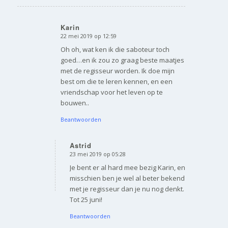
Karin
22 mei 2019 op 12:59
zegt:
Oh oh, wat ken ik die saboteur toch
goed…en ik zou zo graag beste maatjes
met de regisseur worden. Ik doe mijn
best om die te leren kennen, en een
vriendschap voor het leven op te
bouwen..
Beantwoorden
Astrid
23 mei 2019 op 05:28
zegt:
Je bent er al hard mee bezig Karin, en
misschien ben je wel al beter bekend
met je regisseur dan je nu nog denkt.
Tot 25 juni!
Beantwoorden