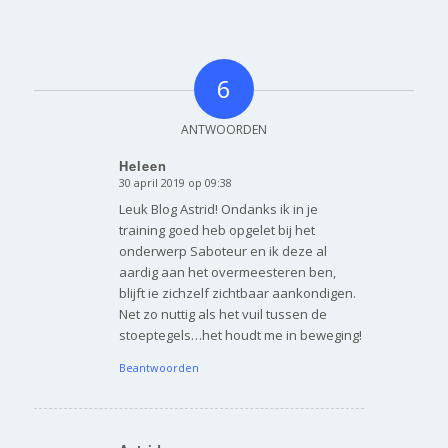
6
ANTWOORDEN
Heleen
30 april 2019 op 09:38
zegt:
Leuk Blog Astrid! Ondanks ik in je
training goed heb opgelet bij het
onderwerp Saboteur en ik deze al
aardig aan het overmeesteren ben,
blijft ie zichzelf zichtbaar aankondigen.
Net zo nuttig als het vuil tussen de
stoeptegels…het houdt me in beweging!
Beantwoorden