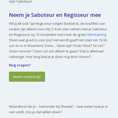
mijn Saboteur!
Neem je Saboteur en Regisseur mee
Wil jij dit ook? (je Regisseur volgen bedoel ik, de knuffels van
Leukie zijn alleen voor mij ?). Kom dan samen met je Saboteur
en Regisseur op 15 november mei naar de gratis
Minitraining
‘Doen wat goed is voor jóu!’ Het wordt gaaf! Het start om 19.30
uur en is in Waarland. Enne… Geen tijd? Druk? Moe? Te ver?
Geen vervoer? Geen zin om alleen te gaan? Dat is allemaal
sabotage. Hoe lang laat je je daar nog door sturen?
Nog vragen?
Neem contact op!
Waardevol als je – hieronder bij ‘Reactie’ – laat weten wat je er
van vindt. Zou je dat willen doen?