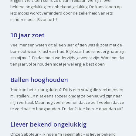
krijgen. We zitten soms zo bizar in elkaar. We zijn liever
bekend ongelukkig en onbekend gelukkig. De kans lopen op
iets moois wordt verhinderd door de zekerheid van iets
minder moois. Bizar toch?
10 jaar zoet
Veel mensen weten dit al: een jaar of tien was ik zoet met de
burn-out waar ik last van had. Blijkbaar had ie het erg naar zijn
zin bij me ?. En dat moet wederzijds geweest zijn. Want om dat
tien jaar vol te houden moet je wel erg je best doen.
Ballen hooghouden
‘Hoe kon het zo lang duren?’ Dit is een vraag die veel mensen
mij stellen. En niet eens zozeer omdat ze benieuwd zijn naar
míjn verhaal. Maar nog veel meer omdat ze zelf voelen dat ze
te veel ballen hooghouden. En dan? Hoe kom je daar dan uit?
Liever bekend ongelukkig
Onze Saboteur – ik noem ‘m regelmatig – is liever bekend