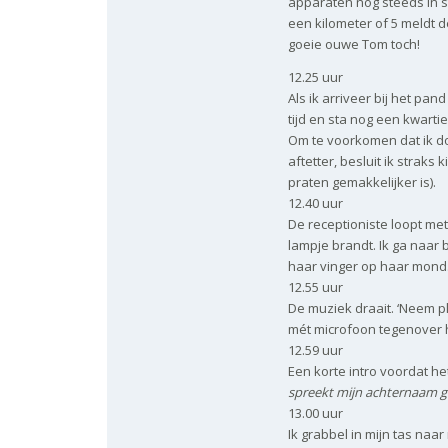
apparaten nog steeds in st
een kilometer of 5 meldt 
goeie ouwe Tom toch!
12.25 uur
Als ik arriveer bij het pan
tijd en sta nog een kwarti
Om te voorkomen dat ik do
aftetter, besluit ik straks
praten gemakkelijker is).
12.40 uur
De receptioniste loopt met
lampje brandt. Ik ga naar
haar vinger op haar mond. I
12.55 uur
De muziek draait. ‘Neem pl
mét microfoon tegenover ha
12.59 uur
Een korte intro voordat het 
spreekt mijn achternaam g
13.00 uur
Ik grabbel in mijn tas naa