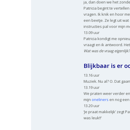
ja, dan doen we het zonde
Patricia begint te vertelle
vragen. Ik knik en hoor me
een beetje. Ze legt uit wa
instructies pal voor mijn 
13.09 uur
Patricia kondigt me opnieu
vraagt en ik antwoord. He
Wat was de vraag eigenlijk?
Blijkbaar is er 
13.16 uur
Muziek. Nu al? O. Dat gaan
13.19 uur
We praten weer verder en
mijn
oneliners
en nog een l
13.20 uur
‘Je praat makkelijk’ zegt Pa
was leuk!!’