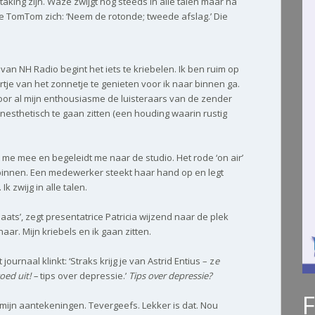
aking zijn. Waze zwijgt nog steeds in alle talen maar na
de TomTom zich: ‘Neem de rotonde; tweede afslag.’ Die
d van NH Radio begint het iets te kriebelen. Ik ben ruim op
ertje van het zonnetje te genieten voor ik naar binnen ga.
or al mijn enthousiasme de luisteraars van de zender
 kinesthetisch te gaan zitten (een houding waarin rustig
 me mee en begeleidt me naar de studio. Het rode ‘on air’
 binnen. Een medewerker steekt haar hand op en legt
k zwijg in alle talen.
aats’, zegt presentatrice Patricia wijzend naar de plek
ar. Mijn kriebels en ik gaan zitten.
journaal klinkt: ‘Straks krijg je van Astrid Entius – z
e
oed uit! –
tips over depressie.’
Tips over depressie?
r mijn aantekeningen. Tevergeefs. Lekker is dat. Nou