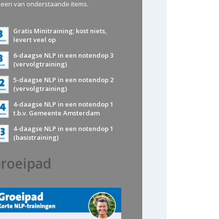
 een van onderstaande items.
Gratis Minitraining; kost niets,
levert veel op
6-daagse NLP in een notendop 3
(vervolgtraining)
5-daagse NLP in een notendop 2
(vervolgtraining)
4-daagse NLP in een notendop 1
t.b.v. Gemeente Amsterdam
4-daagse NLP in een notendop 1
(basistraining)
roeipad