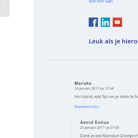
dan hier aan.
NH Lunchroom
Leuk als je hiero
Mariska
24 januari 2017 op 17:34
zegt:
Hoi Astrid, wat fijn om je stem te
Beantwoorden
Astrid Entius
25 januari 2017 op 07:06
zegt:
Dank je wel Mariska! Groetjes!!