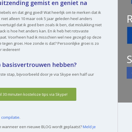
 uitzending gemist en geniet na
riebels en dat ging goed! Wat heerlijk om te merken dat ik
k niet alleen 10 maar ook 5 jaar geleden heel anders
vertuigd dat ik goed ben zoals ik ben, dat mislukking niet
ck is hoe het anders kan. En ik heb het rotsvaste
gaat. Voorheen had ik misschien wel nee gezegd op deze
 tegen groei. Hoe zonde is dat? Persoonlijke groei is zo
r iedereen!
S
r) basisvertrouwen hebben?
rste stap, bijvoorbeeld door je via Skype een half uur
 wil 30 minuten kosteloze tips via Skype!
e
compilatie
.
en wanneer een nieuwe BLOG wordt geplaatst?
Meld je