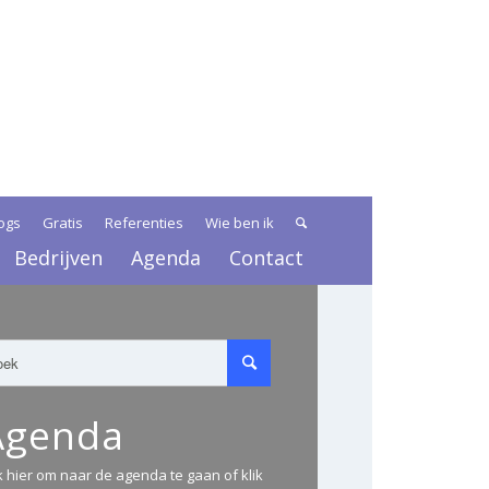
ogs
Gratis
Referenties
Wie ben ik
Bedrijven
Agenda
Contact
Agenda
ik hier om naar de agenda te gaan of klik