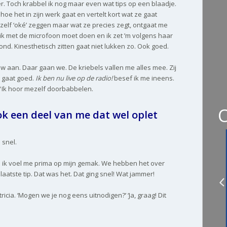
r. Toch krabbel ik nog maar even wat tips op een blaadje.
n hoe het in zijn werk gaat en vertelt kort wat ze gaat
zelf ‘oké’ zeggen maar wat ze precies zegt, ontgaat me
t ik met de microfoon moet doen en ik zet ’m volgens haar
mond. Kinesthetisch zitten gaat niet lukken zo. Ook goed.
w aan. Daar gaan we. De kriebels vallen me alles mee. Zij
t gaat goed.
Ik ben nu live op de radio!
besef ik me ineens.
Ik hoor mezelf doorbabbelen.
ook een deel van me dat wel oplet
 snel.
 ik voel me prima op mijn gemak. We hebben het over
aatste tip. Dat was het. Dat ging snel! Wat jammer!
tricia. ‘Mogen we je nog eens uitnodigen?’ ‘Ja, graag! Dit