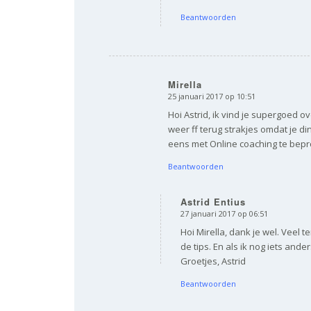
Beantwoorden
Mirella
25 januari 2017 op 10:51
zegt:
Hoi Astrid, ik vind je supergoed o
weer ff terug strakjes omdat je di
eens met Online coaching te bepr
Beantwoorden
Astrid Entius
27 januari 2017 op 06:51
zegt:
Hoi Mirella, dank je wel. Veel 
de tips. En als ik nog iets ande
Groetjes, Astrid
Beantwoorden