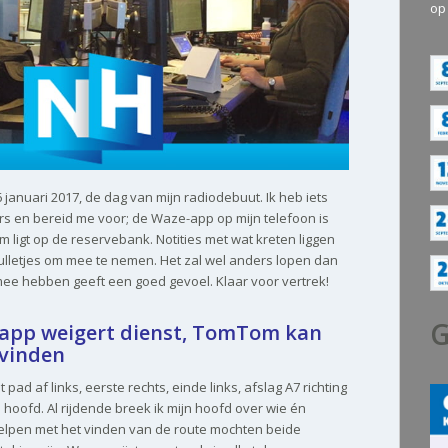
op
januari 2017, de dag van mijn radiodebuut. Ik heb iets
rs en bereid me voor; de Waze-app op mijn telefoon is
m ligt op de reservebank. Notities met wat kreten liggen
pulletjes om mee te nemen. Het zal wel anders lopen dan
 mee hebben geeft een goed gevoel. Klaar voor vertrek!
G
-app weigert dienst, TomTom kan
 vinden
t pad af links, eerste rechts, einde links, afslag A7 richting
 hoofd. Al rijdende breek ik mijn hoofd over wie én
helpen met het vinden van de route mochten beide