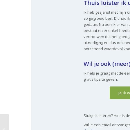
Thuis luister ik
Ik heb gesjanst met mijn k
zo gegroeid ben. Dit had i
gedaan. Nu ben ik er van o
bestaat en er enkel feedba
vertrouwen dat het goed 
uitnodiging en dus ook nee
ontzettend waardevol voo
Wil je ook (mee
Ik help je graag met de ee
gratis tips te geven.
Ja, ik
Stukje luisteren? Hier is d
Wil je een email ontvang
NH Radio: programma