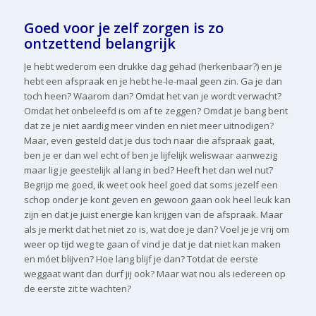
Goed voor je zelf zorgen is zo
ontzettend belangrijk
Je hebt wederom een drukke dag gehad (herkenbaar?) en je
hebt een afspraak en je hebt he-le-maal geen zin. Ga je dan
toch heen? Waarom dan? Omdat het van je wordt verwacht?
Omdat het onbeleefd is om af te zeggen? Omdat je bang bent
dat ze je niet aardig meer vinden en niet meer uitnodigen?
Maar, even gesteld dat je dus toch naar die afspraak gaat,
ben je er dan wel echt of ben je lijfelijk weliswaar aanwezig
maar lig je geestelijk al lang in bed? Heeft het dan wel nut?
Begrijp me goed, ik weet ook heel goed dat soms jezelf een
schop onder je kont geven en gewoon gaan ook heel leuk kan
zijn en dat je juist energie kan krijgen van de afspraak. Maar
als je merkt dat het niet zo is, wat doe je dan? Voel je je vrij om
weer op tijd weg te gaan of vind je dat je dat niet kan maken
en móet blijven? Hoe lang blijf je dan? Totdat de eerste
weggaat want dan durf jij ook? Maar wat nou als iedereen op
de eerste zit te wachten?