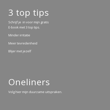
3 top tips
Schrijf je in voor mijn gratis
E-book met 3 top tips.
Minder irritatie
Meer tevredenheid
Blijer met jezelf
Oneliners
Volg hier mijn duurzame uitspraken.