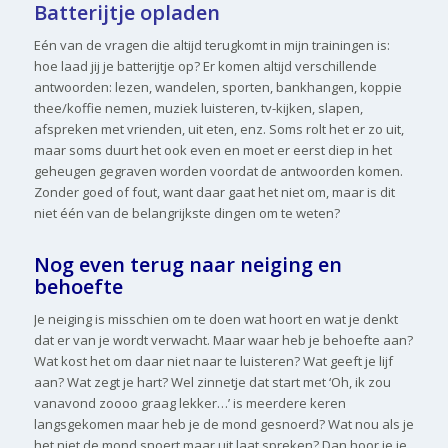
Batterijtje opladen
Eén van de vragen die altijd terugkomt in mijn trainingen is:
hoe laad jij je batterijtje op? Er komen altijd verschillende
antwoorden: lezen, wandelen, sporten, bankhangen, koppie
thee/koffie nemen, muziek luisteren, tv-kijken, slapen,
afspreken met vrienden, uit eten, enz. Soms rolt het er zo uit,
maar soms duurt het ook even en moet er eerst diep in het
geheugen gegraven worden voordat de antwoorden komen.
Zonder goed of fout, want daar gaat het niet om, maar is dit
niet één van de belangrijkste dingen om te weten?
Nog even terug naar neiging en
behoefte
Je neiging is misschien om te doen wat hoort en wat je denkt
dat er van je wordt verwacht. Maar waar heb je behoefte aan?
Wat kost het om daar niet naar te luisteren? Wat geeft je lijf
aan? Wat zegt je hart? Wel zinnetje dat start met ‘Oh, ik zou
vanavond zoooo graag lekker…’ is meerdere keren
langsgekomen maar heb je de mond gesnoerd? Wat nou als je
het niet de mond snoert maar uit laat spreken? Dan hoor je je