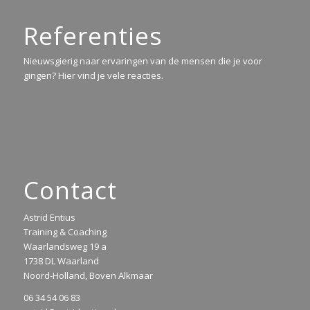
Referenties
Nieuwsgierig naar ervaringen van de mensen die je voor
gingen? Hier vind je vele reacties.
Contact
Astrid Entius
Training & Coaching
Waarlandsweg 19 a
1738 DL Waarland
Noord-Holland, Boven Alkmaar
06 34 54 06 83