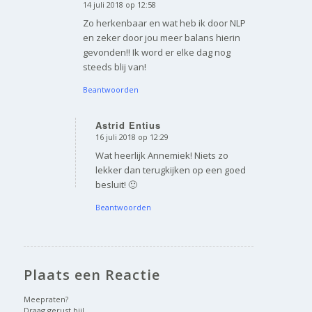
14 juli 2018 op 12:58
zegt:
Zo herkenbaar en wat heb ik door NLP
en zeker door jou meer balans hierin
gevonden!! Ik word er elke dag nog
steeds blij van!
Beantwoorden
Astrid Entius
16 juli 2018 op 12:29
zegt:
Wat heerlijk Annemiek! Niets zo
lekker dan terugkijken op een goed
besluit! 🙂
Beantwoorden
Plaats een Reactie
Meepraten?
Draag gerust bij!