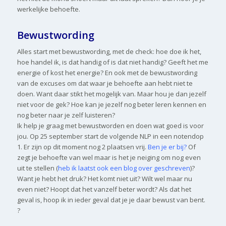
werkelijke behoefte.
Bewustwording
Alles start met bewustwording, met de check: hoe doe ik het,
hoe handel ik, is dat handig of is dat niet handig? Geeft het me
energie of kost het energie? En ook met de bewustwording
van de excuses om dat waar je behoefte aan hebt niet te
doen. Want daar stikt het mogelijk van. Maar hou je dan jezelf
niet voor de gek? Hoe kan je jezelf nog beter leren kennen en
nog beter naar je zelf luisteren?
Ik help je graag met bewustworden en doen wat goed is voor
jou. Op 25 september start de volgende NLP in een notendop
1. Er zijn op dit moment nog 2 plaatsen vrij.
Ben je er bij?
Of
zegt je behoefte van wel maar is het je neiging om nog even
uit te stellen (
heb ik laatst ook een blog over geschreven
)?
Want je hebt het druk? Het komt niet uit? Wilt wel maar nu
even niet? Hoopt dat het vanzelf beter wordt? Als dat het
geval is, hoop ik in ieder geval dat je je daar bewust van bent.
?