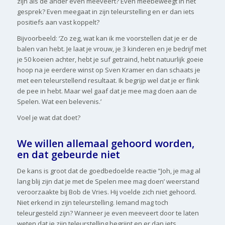
zijn als de ander even meeveert? Even meebeweegt in het
gesprek? Even meegaat in zijn teleurstelling en er dan iets
positiefs aan vast koppelt?
Bijvoorbeeld: ‘Zo zeg, wat kan ik me voorstellen dat je er de
balen van hebt. Je laat je vrouw, je 3 kinderen en je bedrijf met
je 50 koeien achter, hebt je suf getraind, hebt natuurlijk goeie
hoop na je eerdere winst op Sven Kramer en dan schaats je
met een teleurstellend resultaat. Ik begrijp wel dat je er flink
de pee in hebt. Maar wel gaaf dat je mee mag doen aan de
Spelen. Wat een belevenis.’
Voel je wat dat doet?
We willen allemaal gehoord worden,
en dat gebeurde niet
De kans is groot dat de goedbedoelde reactie ”Joh, je mag al
lang blij zijn dat je met de Spelen mee mag doen’ weerstand
veroorzaakte bij Bob de Vries. Hij voelde zich niet gehoord.
Niet erkend in zijn teleurstelling. Iemand mag toch
teleurgesteld zijn? Wanneer je even meeveert door te laten
weten dat je zijn teleurstelling begrijpt en er dan iets