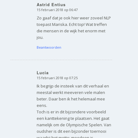
Astrid Entius
15 februari 2018 op 06:47
zegt:
Zo gaaf dat je ook hier weer zoveel NLP
toepast Mariska. Echt top! Wat treffen
die mensen in de wijk het enorm met
jou.
Beantwoorden
Lucia
15 februari 2018 op 07:25
zegt:
Ik begrijp de insteek van dit verhaal en
meestal werkt meeveren vele malen
beter. Daar ben ik het helemaal mee
eens.
Toch is er in dit bijzondere voorbeeld
een kanttekening te plaatsen. Het gaat
namelijk om de Olympische Spelen. Van
oudsher is dit een bijzonder toernooi
waarbij het motto: meedoen is