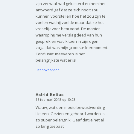
zijn verhaal had geluisterd en hem het
antwoord gaf dat ze zich nooit zou
kunnen voorstellen hoe het zou zijn te
voelen wat hij voelde maar dat ze het
vreselijk voor hem vond. De manier
waarop hij me verslag deed van hun
gesprek en wat ik toen in zijn ogen
zag…dat was mijn grootste leermoment.
Conclusie: meeveren is het
belangrijkste wat er is!
Beantwoorden
Astrid Entius
15 februari 2018 op 10:23
zegt:
Wauw, wat een mooie bewustwording
Heleen. Gezien en gehoord worden is
zo super belangrijk. Gaaf dat je het al
zo lang toepast.