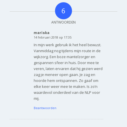
6
ANTWOORDEN
mariska
14 februari 2018 op 17:35
zegt:
In mijn werk gebruik ik het heel bewust.
Vanmiddag nog tijdens mijn route in de
wijkzorg. Een boze mantelzorger en
gespannen sfeer in huis. Door mee te
veren, laten ervaren dat hij gezien werd
zag je meneer open gaan. Je zag en
hoorde hem ontspannen. Zo gaaf om
elke keer weer mee te maken. Is zo’n
waardevol onderdeel van de NLP voor
mij.
Beantwoorden