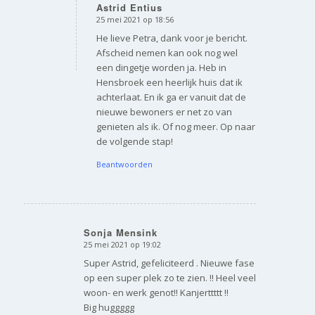
Astrid Entius
25 mei 2021 op 18:56
zegt:
He lieve Petra, dank voor je bericht.
Afscheid nemen kan ook nog wel
een dingetje worden ja. Heb in
Hensbroek een heerlijk huis dat ik
achterlaat. En ik ga er vanuit dat de
nieuwe bewoners er net zo van
genieten als ik. Of nog meer. Op naar
de volgende stap!
Beantwoorden
Sonja Mensink
25 mei 2021 op 19:02
zegt:
Super Astrid, gefeliciteerd . Nieuwe fase
op een super plek zo te zien. !! Heel veel
woon- en werk genot!! Kanjerttttt !!
Big huggggg