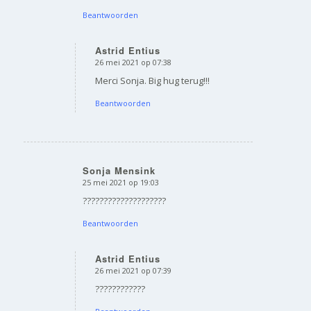
Beantwoorden
Astrid Entius
26 mei 2021 op 07:38
zegt:
Merci Sonja. Big hug terug!!!
Beantwoorden
Sonja Mensink
25 mei 2021 op 19:03
zegt:
????????????????????
Beantwoorden
Astrid Entius
26 mei 2021 op 07:39
zegt:
????????????