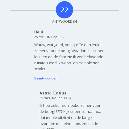
22
ANTWOORDEN
Heidi
25 mei 2021 op 18:41
zegt:
Wauw, wat goed, heb jij effe een leuke
zomer voor de boeg! Waarland is super
leuk en op de foto zie ik veelbelovende
ruimte. Heerlijk woon- en trainplezier
straks…
Beantwoorden
Astrid Entius
25 mei 2021 op 18:54
zegt:
Ik heb zeker een leuke zomer voor
de boeg! ???? Kijk super uit naar o.a.
dat mooie uitzicht en de lange
avonden met eindeloos zon in de