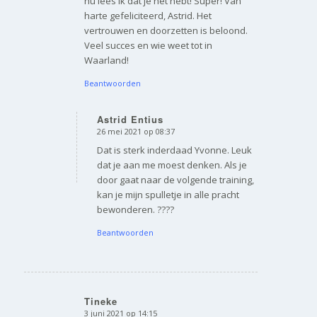
nu lees ik dat je het hebt! Super! Van
harte gefeliciteerd, Astrid. Het
vertrouwen en doorzetten is beloond.
Veel succes en wie weet tot in
Waarland!
Beantwoorden
Astrid Entius
26 mei 2021 op 08:37
zegt:
Dat is sterk inderdaad Yvonne. Leuk
dat je aan me moest denken. Als je
door gaat naar de volgende training,
kan je mijn spulletje in alle pracht
bewonderen. ????
Beantwoorden
Tineke
3 juni 2021 op 14:15