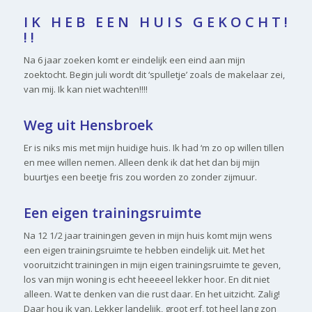
I K H E B E E N H U I S G E K O C H T !
! !
Na 6 jaar zoeken komt er eindelijk een eind aan mijn
zoektocht. Begin juli wordt dit ‘spulletje’ zoals de makelaar zei,
van mij. Ik kan niet wachten!!!!
Weg uit Hensbroek
Er is niks mis met mijn huidige huis. Ik had ‘m zo op willen tillen
en mee willen nemen. Alleen denk ik dat het dan bij mijn
buurtjes een beetje fris zou worden zo zonder zijmuur.
Een eigen trainingsruimte
Na 12 1/2 jaar trainingen geven in mijn huis komt mijn wens
een eigen trainingsruimte te hebben eindelijk uit. Met het
vooruitzicht trainingen in mijn eigen trainingsruimte te geven,
los van mijn woning is echt heeeeel lekker hoor. En dit niet
alleen. Wat te denken van die rust daar. En het uitzicht. Zalig!
Daar hou ik van. Lekker landelijk, groot erf, tot heel lang zon