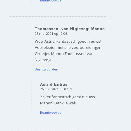
Beantwoorden
Thomassen- van Nigtevegt Manon
25 mei 2021 op 19:06
zegt:
Wow Astrid! Fantastisch goed nieuws!
Veel plezier met alle voorbereidingen!
Groetjes Manon Thomassen-van
Nigtevegt
Beantwoorden
Astrid Entius
26 mei 2021 op 07:39
zegt:
Zeker fantastisch goed nieuws
Manon. Dank je wel!
Beantwoorden