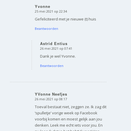
Yvonne
25 mei 2021 op 22:34
zegt:
Gefeliciteerd met je nieuwe (t) huis
Beantwoorden
Astrid Entius
26 mei 2021 op 07:41
zegt:
Dank je wel Yvonne.
Beantwoorden
YVonne Neefjes
26 mei 2021 op 08:17
zegt:
Toeval bestaat niet, zeggen ze. Ik zag dit
‘spulletje’ vorige week op Facebook
voorbij komen en moest gelijk aan jou
denken. Leek me echt iets voor jou. En