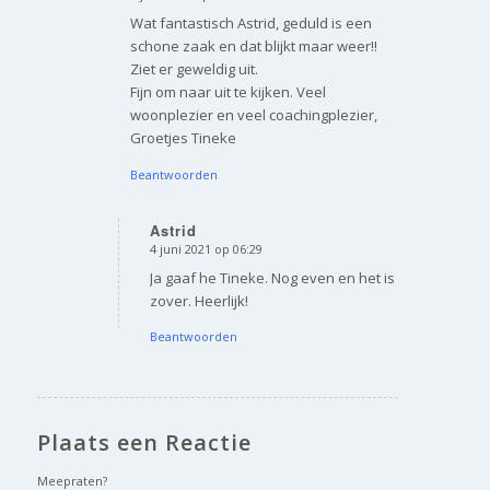
zegt:
Wat fantastisch Astrid, geduld is een
schone zaak en dat blijkt maar weer!!
Ziet er geweldig uit.
Fijn om naar uit te kijken. Veel
woonplezier en veel coachingplezier,
Groetjes Tineke
Beantwoorden
Astrid
4 juni 2021 op 06:29
zegt:
Ja gaaf he Tineke. Nog even en het is
zover. Heerlijk!
Beantwoorden
Plaats een Reactie
Meepraten?