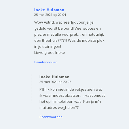
Ineke Huisman
25 mei 2021 op 20:04
zegt:
Wow Astrid, wat heerlijk voor je! Je
geduld wordt beloond! Veel succes en
plezier met alle voorpret…. en natuurlijk
een theehuis????!!! Was de mooiste plek
in je trainingen!
Lieve groet, Ineke
Beantwoorden
Ineke Huisman
25 mei 2021 op 20:06
zegt:
Pfff ik kon niet in de vakjes zien wat
ik waar moest plaatsen…. vast omdat
het op m’n telefoon was. Kan je m’n
mailadres weghalen??
Beantwoorden