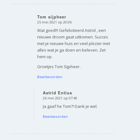
Tom sijpheer
25 mei 2021 op 20:06
zegt:
Wat goed!!! Gefeliciteerd Astrid , een
nieuwe droom gaat uitkomen. Succes
met je nieuwe huis en veel plezier met
alles wat je ga doen en beleven. Zet
hem op.
Groetjes Tom Sijpheer.
Beantwoorden
Astrid Entius
26 mei 2021 op 07:40
zegt:
Ja gaaf he Tom?! Dank je wel.
Beantwoorden