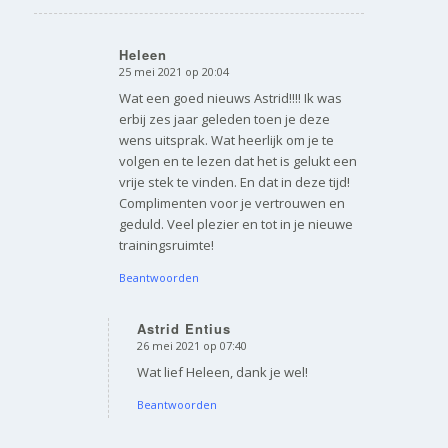
Heleen
25 mei 2021 op 20:04
zegt:
Wat een goed nieuws Astrid!!!! Ik was
erbij zes jaar geleden toen je deze
wens uitsprak. Wat heerlijk om je te
volgen en te lezen dat het is gelukt een
vrije stek te vinden. En dat in deze tijd!
Complimenten voor je vertrouwen en
geduld. Veel plezier en tot in je nieuwe
trainingsruimte!
Beantwoorden
Astrid Entius
26 mei 2021 op 07:40
zegt:
Wat lief Heleen, dank je wel!
Beantwoorden