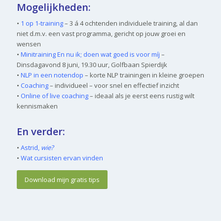
Mogelijkheden:
•
1 op 1-training
– 3 á 4 ochtenden individuele training, al dan
niet d.m.v. een vast programma, gericht op jouw groei en
wensen
•
Minitraining En nu ik; doen wat goed is voor míj
–
Dinsdagavond 8 juni, 19.30 uur, Golfbaan Spierdijk
•
NLP in een notendop
– korte NLP trainingen in kleine groepen
•
Coaching
– individueel – voor snel en effectief inzicht
•
Online of live coaching
– ideaal als je eerst eens rustig wilt
kennismaken
En verder:
•
Astrid,
wie?
•
Wat cursisten ervan vinden
Download mijn gratis tips