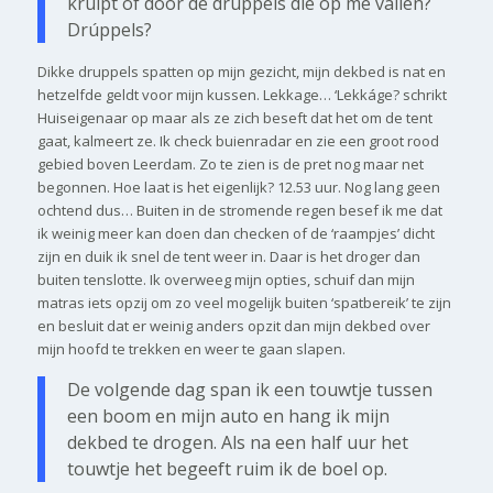
kruipt of door de druppels die op me vallen?
Drúppels?
Dikke druppels spatten op mijn gezicht, mijn dekbed is nat en
hetzelfde geldt voor mijn kussen. Lekkage… ‘Lekkáge? schrikt
Huiseigenaar op maar als ze zich beseft dat het om de tent
gaat, kalmeert ze. Ik check buienradar en zie een groot rood
gebied boven Leerdam. Zo te zien is de pret nog maar net
begonnen. Hoe laat is het eigenlijk? 12.53 uur. Nog lang geen
ochtend dus… Buiten in de stromende regen besef ik me dat
ik weinig meer kan doen dan checken of de ‘raampjes’ dicht
zijn en duik ik snel de tent weer in. Daar is het droger dan
buiten tenslotte. Ik overweeg mijn opties, schuif dan mijn
matras iets opzij om zo veel mogelijk buiten ‘spatbereik’ te zijn
en besluit dat er weinig anders opzit dan mijn dekbed over
mijn hoofd te trekken en weer te gaan slapen.
De volgende dag span ik een touwtje tussen
een boom en mijn auto en hang ik mijn
dekbed te drogen. Als na een half uur het
touwtje het begeeft ruim ik de boel op.