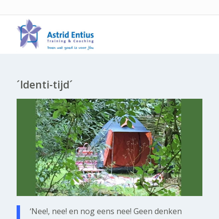
´Identi-tijd´
‘Nee!, nee! en nog eens nee! Geen denken