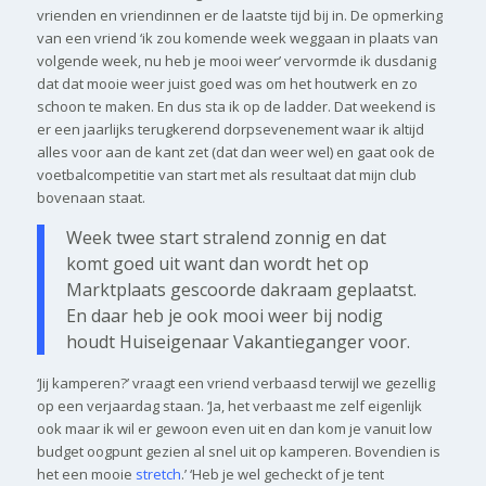
vrienden en vriendinnen er de laatste tijd bij in. De opmerking
van een vriend ‘ik zou komende week weggaan in plaats van
volgende week, nu heb je mooi weer’ vervormde ik dusdanig
dat dat mooie weer juist goed was om het houtwerk en zo
schoon te maken. En dus sta ik op de ladder. Dat weekend is
er een jaarlijks terugkerend dorpsevenement waar ik altijd
alles voor aan de kant zet (dat dan weer wel) en gaat ook de
voetbalcompetitie van start met als resultaat dat mijn club
bovenaan staat.
Week twee start stralend zonnig en dat
komt goed uit want dan wordt het op
Marktplaats gescoorde dakraam geplaatst.
En daar heb je ook mooi weer bij nodig
houdt Huiseigenaar Vakantieganger voor.
‘Jij kamperen?’ vraagt een vriend verbaasd terwijl we gezellig
op een verjaardag staan. ‘Ja, het verbaast me zelf eigenlijk
ook maar ik wil er gewoon even uit en dan kom je vanuit low
budget oogpunt gezien al snel uit op kamperen. Bovendien is
het een mooie
stretch
.’ ‘Heb je wel gecheckt of je tent