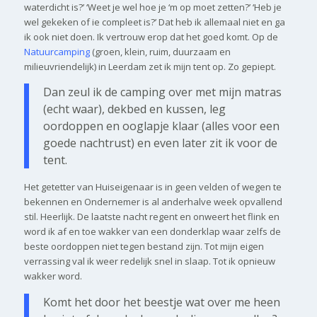
waterdicht is?’ ‘Weet je wel hoe je ‘m op moet zetten?’ ‘Heb je
wel gekeken of ie compleet is?’ Dat heb ik allemaal niet en ga
ik ook niet doen. Ik vertrouw erop dat het goed komt. Op de
Natuurcamping
(groen, klein, ruim, duurzaam en
milieuvriendelijk) in Leerdam zet ik mijn tent op. Zo gepiept.
Dan zeul ik de camping over met mijn matras
(echt waar), dekbed en kussen, leg
oordoppen en ooglapje klaar (alles voor een
goede nachtrust) en even later zit ik voor de
tent.
Het getetter van Huiseigenaar is in geen velden of wegen te
bekennen en Ondernemer is al anderhalve week opvallend
stil. Heerlijk. De laatste nacht regent en onweert het flink en
word ik af en toe wakker van een donderklap waar zelfs de
beste oordoppen niet tegen bestand zijn. Tot mijn eigen
verrassing val ik weer redelijk snel in slaap. Tot ik opnieuw
wakker word.
Komt het door het beestje wat over me heen