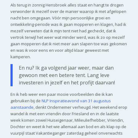
Als terug in zonnig Hensbroek alles staat en hangt te drogen
verwonder ik mezelf over de manier waarop ik met afgelopen
nacht ben omgegaan. Vóór mijn persoonlijke groei en
ontwikkeling-periode was ik gaan mopperen en klagen, had ik
mezelf verweten dat ik mijn tent niet had gecheckt, dat ik
vertrok terwijl het weer wat minder werd, was ik zo op mezelf
gaan mopperen dat ik niet meer aan slapen toe was gekomen
en was ik voor eens en voor altijd klaar geweest met
kamperen.
En nu? Ik ga volgend jaar weer, maar dan
gewoon met een betere tent. Lang leve
investeren in jezelf en het profijt daarvan!
En ik heb weer een paar mooie voorbeelden die ik kan
gebruiken bij de
NLP Inspiratieavond van 31 augustus
aanstaande
, denkt Ondernemer verheugd. Het weekend erop
wandel ik met een vriendin door Friesland en in de laatste
week komen zowel Huiseigenaar, Milieuliefhebber, Vriendin,
Dochter en weet ik het wie allemaal aan bod en als klap op de
vuurpijl staat Vakantieganger zaterdag geheel onverwachts