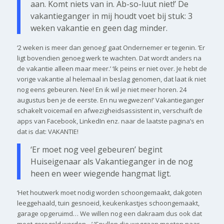
aan. Komt niets van in. Ab-so-luut niet!’ De
vakantieganger in mij houdt voet bij stuk: 3
weken vakantie en geen dag minder.
‘2 weken is meer dan genoeg’ gaat Ondernemer er tegenin. ‘Er
ligt bovendien genoeg werk te wachten. Dat wordt anders na
de vakantie alleen maar meer.’ ‘Ik peins er niet over. Je hebt de
vorige vakantie al helemaal in beslag genomen, dat laat ik niet
nog eens gebeuren. Nee! En ik wil je niet meer horen. 24
augustus ben je de eerste. En nu wegwezen!’ Vakantieganger
schakelt voicemail en afwezigheidsassistent in, verschuift de
apps van Facebook, LinkedIn enz. naar de laatste pagina’s en
dat is dat: VAKANTIE!
‘Er moet nog veel gebeuren’ begint
Huiseigenaar als Vakantieganger in de nog
heen en weer wiegende hangmat ligt.
‘Het houtwerk moet nodig worden schoongemaakt, dakgoten
leeggehaald, tuin gesnoeid, keukenkastjes schoongemaakt,
garage opgeruimd… We willen nog een dakraam dus ook dat