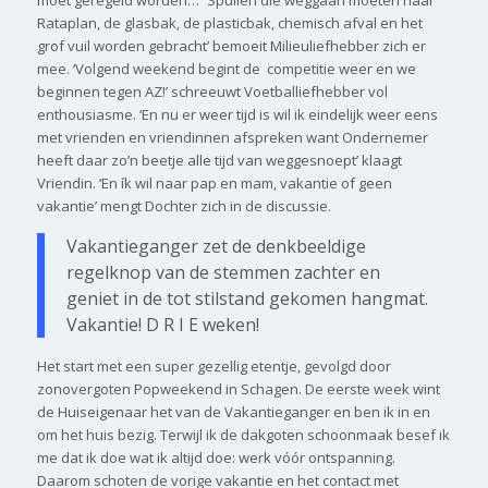
moet geregeld worden…’ ’Spullen die weggaan moeten naar
Rataplan, de glasbak, de plasticbak, chemisch afval en het
grof vuil worden gebracht’ bemoeit Milieuliefhebber zich er
mee. ‘Volgend weekend begint de competitie weer en we
beginnen tegen AZ!’ schreeuwt Voetballiefhebber vol
enthousiasme. ‘En nu er weer tijd is wil ik eindelijk weer eens
met vrienden en vriendinnen afspreken want Ondernemer
heeft daar zo’n beetje alle tijd van weggesnoept’ klaagt
Vriendin. ‘En ík wil naar pap en mam, vakantie of geen
vakantie’ mengt Dochter zich in de discussie.
Vakantieganger zet de denkbeeldige
regelknop van de stemmen zachter en
geniet in de tot stilstand gekomen hangmat.
Vakantie! D R I E weken!
Het start met een super gezellig etentje, gevolgd door
zonovergoten Popweekend in Schagen. De eerste week wint
de Huiseigenaar het van de Vakantieganger en ben ik in en
om het huis bezig. Terwijl ik de dakgoten schoonmaak besef ik
me dat ik doe wat ik altijd doe: werk vóór ontspanning.
Daarom schoten de vorige vakantie en het contact met