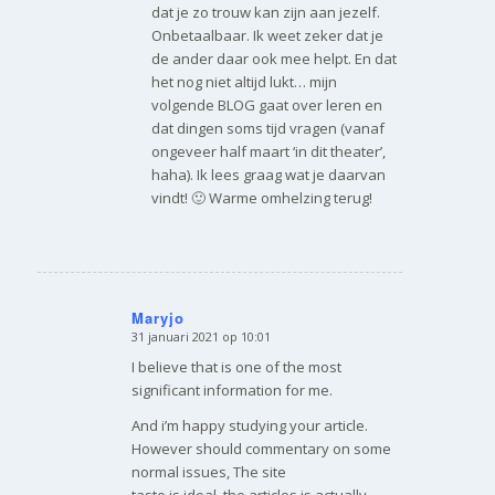
dat je zo trouw kan zijn aan jezelf.
Onbetaalbaar. Ik weet zeker dat je
de ander daar ook mee helpt. En dat
het nog niet altijd lukt… mijn
volgende BLOG gaat over leren en
dat dingen soms tijd vragen (vanaf
ongeveer half maart ‘in dit theater’,
haha). Ik lees graag wat je daarvan
vindt! 🙂 Warme omhelzing terug!
Maryjo
31 januari 2021 op 10:01
zegt:
I believe that is one of the most
significant information for me.
And i’m happy studying your article.
However should commentary on some
normal issues, The site
taste is ideal, the articles is actually