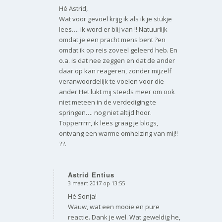
Hé Astrid,
Wat voor gevoel krijg ik als ik je stukje
lees…. ik word er blij van !! Natuurlijk
omdat je een pracht mens bent ?en
omdat ik op reis zoveel geleerd heb. En
o.a. is dat nee zeggen en dat de ander
daar op kan reageren, zonder mijzelf
veranwoordelijk te voelen voor die
ander Het lukt mij steeds meer om ook
niet meteen in de verdediging te
springen…. nog niet altijd hoor.
Topperrrrr, ik lees graag je blogs,
ontvang een warme omhelzing van mij!!
??.
Astrid Entius
3 maart 2017 op 13:55
zegt:
Hé Sonja!
Wauw, wat een mooie en pure
reactie. Dank je wel. Wat geweldig he,