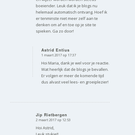
boeiender. Leuk dat ik je blogs nu
helemaal automatisch ontvang. Hoef ik
er tenminste niet meer zelf aan te
denken om af en toe op je site te
spieken. Ga zo door!
Astrid Entius
1 maart 2017 op 17:37
zegt:
Hoi Maria, dank je wel voor je reactie.
Wat heerlijk dat de blogs je bevallen.
Er volgen er meer de komende tijd
dus alvast veel lees- en groeiplezier!
Jip Rietbergen
2 maart 2017 op 12:53
zegt:
Hoi Astrid,
Leuk stukje!!