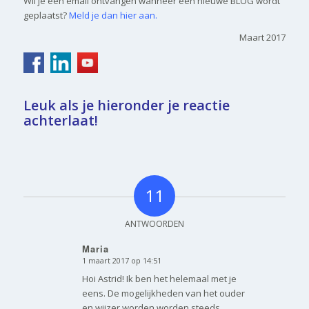
Wil je een email ontvangen wanneer een nieuwe BLOG wordt
geplaatst?
Meld je dan hier aan.
Maart 2017
Leuk als je hieronder je reactie
achterlaat!
11
ANTWOORDEN
Maria
1 maart 2017 op 14:51
zegt:
Hoi Astrid! Ik ben het helemaal met je
eens. De mogelijkheden van het ouder
en wijzer worden worden steeds