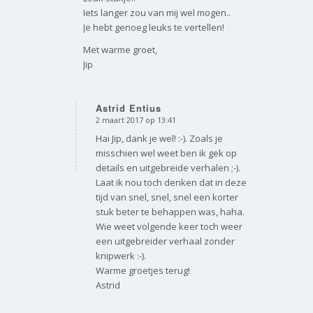
Iets langer zou van mij wel mogen..
Je hebt genoeg leuks te vertellen!
Met warme groet,
Jip
Astrid Entius
2 maart 2017 op 13:41
zegt:
Hai Jip, dank je wel! :-). Zoals je
misschien wel weet ben ik gek op
details en uitgebreide verhalen ;-).
Laat ik nou toch denken dat in deze
tijd van snel, snel, snel een korter
stuk beter te behappen was, haha.
Wie weet volgende keer toch weer
een uitgebreider verhaal zonder
knipwerk :-).
Warme groetjes terug!
Astrid