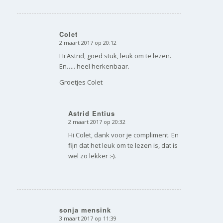
Colet
2 maart 2017 op 20:12
zegt:
Hi Astrid, goed stuk, leuk om te lezen.
En….. heel herkenbaar.
Groetjes Colet
Astrid Entius
2 maart 2017 op 20:32
zegt:
Hi Colet, dank voor je compliment. En
fijn dat het leuk om te lezen is, dat is
wel zo lekker :-).
sonja mensink
3 maart 2017 op 11:39
zegt: