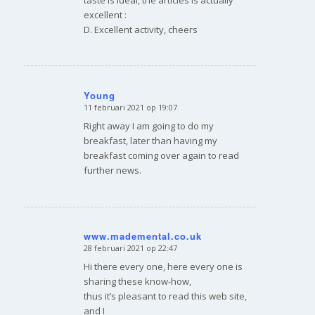
excellent :
D. Excellent activity, cheers
Young
11 februari 2021 op 19:07
zegt:
Right away I am going to do my
breakfast, later than having my
breakfast coming over again to read
further news.
www.mademental.co.uk
28 februari 2021 op 22:47
zegt:
Hi there every one, here every one is
sharing these know-how,
thus it’s pleasant to read this web site,
and I