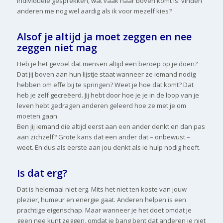
individuele gesprekken, wat vaak naar boven komt is: vinden
anderen me nog wel aardig als ik voor mezelf kies?
Alsof je altijd ja moet zeggen en nee
zeggen niet mag
Heb je het gevoel dat mensen altijd een beroep op je doen?
Dat jij boven aan hun lijstje staat wanneer ze iemand nodig
hebben om effe bij te springen? Weet je hoe dat komt? Dat
heb je zelf gecreëerd. Jij hebt door hoe je je in de loop van je
leven hebt gedragen anderen geleerd hoe ze met je om
moeten gaan.
Ben jij iemand die altijd eerst aan een ander denkt en dan pas
aan zichzelf? Grote kans dat een ander dat – onbewust –
weet. En dus als eerste aan jou denkt als ie hulp nodig heeft.
Is dat erg?
Dat is helemaal niet erg. Mits het niet ten koste van jouw
plezier, humeur en energie gaat. Anderen helpen is een
prachtige eigenschap. Maar wanneer je het doet omdat je
geen nee kunt zeggen, omdat je bang bent dat anderen je niet