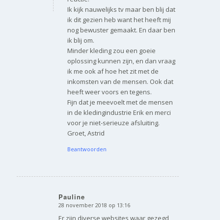
Ik kijk nauwelijks tv maar ben blij dat
ik dit gezien heb want het heeft mij
nog bewuster gemaakt. En daar ben
ik blij om.
Minder kleding zou een goeie
oplossing kunnen zijn, en dan vraag
ik me ook af hoe het zit met de
inkomsten van de mensen. Ook dat
heeft weer voors en tegens.
Fijn dat je meevoelt met de mensen
in de kledingindustrie Erik en merci
voor je niet-serieuze afsluiting.
Groet, Astrid
Beantwoorden
Pauline
28 november 2018 op 13:16
zegt:
Er zijn diverse websites waar gezegd