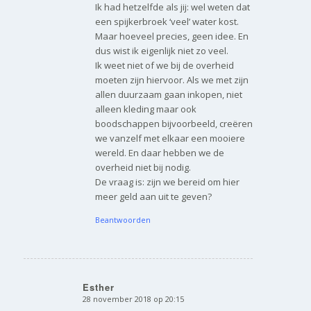
Ik had hetzelfde als jij: wel weten dat
een spijkerbroek ‘veel’ water kost.
Maar hoeveel precies, geen idee. En
dus wist ik eigenlijk niet zo veel.
Ik weet niet of we bij de overheid
moeten zijn hiervoor. Als we met zijn
allen duurzaam gaan inkopen, niet
alleen kleding maar ook
boodschappen bijvoorbeeld, creëren
we vanzelf met elkaar een mooiere
wereld. En daar hebben we de
overheid niet bij nodig.
De vraag is: zijn we bereid om hier
meer geld aan uit te geven?
Beantwoorden
Esther
28 november 2018 op 20:15
zegt: