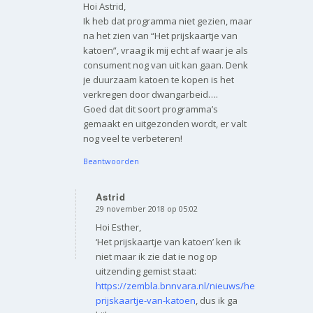
Hoi Astrid,
Ik heb dat programma niet gezien, maar
na het zien van “Het prijskaartje van
katoen”, vraag ik mij echt af waar je als
consument nog van uit kan gaan. Denk
je duurzaam katoen te kopen is het
verkregen door dwangarbeid….
Goed dat dit soort programma’s
gemaakt en uitgezonden wordt, er valt
nog veel te verbeteren!
Beantwoorden
Astrid
29 november 2018 op 05:02
zegt:
Hoi Esther,
‘Het prijskaartje van katoen’ ken ik
niet maar ik zie dat ie nog op
uitzending gemist staat:
https://zembla.bnnvara.nl/nieuws/het-
prijskaartje-van-katoen
, dus ik ga