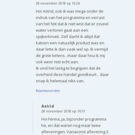
28 november 2018 op 16:26
zegt:
Hoi Astrid, ook ik was mega onder de
indruk van het programma en verrast
van het feit dat ik niet wist dat er zoveel
water verloren gaat aan een
spijkerbroek. Zelf dacht ik altijd dat
katoen een natuurlijk product was en
daar lette ik dan vaak wel op. Ik vermijd
de grote ketens. .maar daar hou ik mij
ook weer niet echt aan.
Ik vind het lastig te begrijpen dat de
overheid deze handel goedkeurt .. daar
snap ik helemaal niks van.
Beantwoorden
Astrid
28 november 2018 op 16:51
zegt:
Hoi Fenna, ja, bijzonder programma
he, en dat waren nog maar twee
afleveringen. Vanavond aflevering 3.