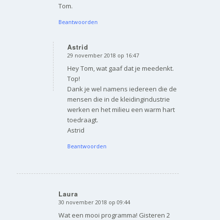
Tom.
Beantwoorden
Astrid
29 november 2018 op 16:47
zegt:
Hey Tom, wat gaaf dat je meedenkt.
Top!
Dank je wel namens iedereen die de
mensen die in de kleidingindustrie
werken en het milieu een warm hart
toedraagt.
Astrid
Beantwoorden
Laura
30 november 2018 op 09:44
zegt:
Wat een mooi programma! Gisteren 2