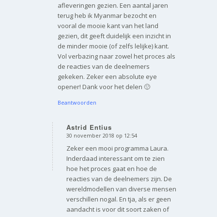
afleveringen gezien. Een aantal jaren
terug heb ik Myanmar bezocht en
vooral de mooie kant van het land
gezien, dit geeft duidelijk een inzicht in
de minder mooie (of zelfs lelijke) kant.
Vol verbazing naar zowel het proces als
de reacties van de deelnemers
gekeken. Zeker een absolute eye
opener! Dank voor het delen 🙂
Beantwoorden
Astrid Entius
30 november 2018 op 12:54
zegt:
Zeker een mooi programma Laura.
Inderdaad interessant om te zien
hoe het proces gaat en hoe de
reacties van de deelnemers zijn. De
wereldmodellen van diverse mensen
verschillen nogal. En tja, als er geen
aandacht is voor dit soort zaken of