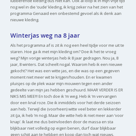
lubberende kleding dus niet kan. Ook al loop ik in mijn vrije tijd
nog wel in die ‘oude’ kleding, ik krijg zeker na het zien van het
programma Genaaid een onbestemd gevoel als ik denk aan
nieuwe kleding.
Winterjas weg na 8 jaar
Als het programma af is zit ik nog een heel tijdje voor me uit te
staren. Hoe ga ik met mijn kleding om? Doe ik het te vroeg
weg? Mijn vorige winterjas heb ik 8 jaar gedragen. Nou ja, 8
jaar, 8 winters. Dat scheelt nogal. Waarom heb ik een nieuwe
gekocht? Het was een witte jas, en die was op een gegeven
moment niet meer wit te krijgen/houden. En er kwamen
pluisjes op de plek waar mijn mouwen tegen een ander
gedeelte van mijn jas hebben geschuurd. MAAR VERDER IS ER
NIKS MIS MEE!!! En toch doe ik ‘m weg. Heb ik ‘m vervangen
door een knal roze. Die ik inmiddels voor het derde seizoen
aan heb. Terwijl die (voorheen) witte veel beter en lekkerder
zit (ja, ik heb ‘m nog). Maar die witte heb ik niet meer aan ‘voor
knap’. Ik laat me dus beïnvloeden door de massa en sta
blijkbaar niet volledig op eigen benen, durf daar blijkbaar
geen schijt aan te hebben en koop dan toch wat nieuws.