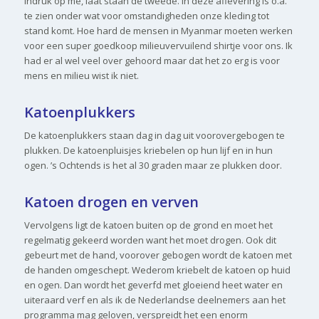
indruk op me, laat staan de tweede. In deze aflevering is o.a.
te zien onder wat voor omstandigheden onze kleding tot
stand komt. Hoe hard de mensen in Myanmar moeten werken
voor een super goedkoop milieuvervuilend shirtje voor ons. Ik
had er al wel veel over gehoord maar dat het zo erg is voor
mens en milieu wist ik niet.
Katoenplukkers
De katoenplukkers staan dag in dag uit voorovergebogen te
plukken. De katoenpluisjes kriebelen op hun lijf en in hun
ogen. ’s Ochtends is het al 30 graden maar ze plukken door.
Katoen drogen en verven
Vervolgens ligt de katoen buiten op de grond en moet het
regelmatig gekeerd worden want het moet drogen. Ook dit
gebeurt met de hand, voorover gebogen wordt de katoen met
de handen omgeschept. Wederom kriebelt de katoen op huid
en ogen. Dan wordt het geverfd met gloeiend heet water en
uiteraard verf en als ik de Nederlandse deelnemers aan het
programma mag geloven, verspreidt het een enorm