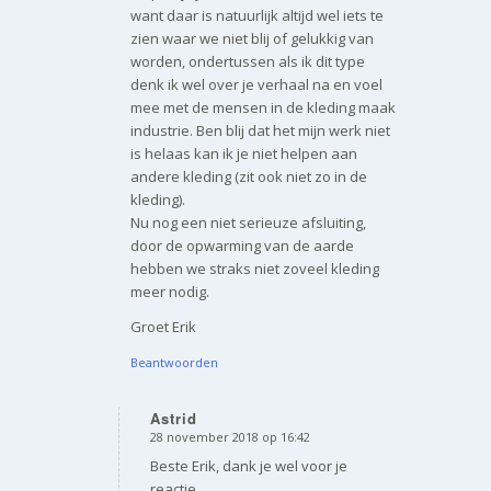
want daar is natuurlijk altijd wel iets te
zien waar we niet blij of gelukkig van
worden, ondertussen als ik dit type
denk ik wel over je verhaal na en voel
mee met de mensen in de kleding maak
industrie. Ben blij dat het mijn werk niet
is helaas kan ik je niet helpen aan
andere kleding (zit ook niet zo in de
kleding).
Nu nog een niet serieuze afsluiting,
door de opwarming van de aarde
hebben we straks niet zoveel kleding
meer nodig.
Groet Erik
Beantwoorden
Astrid
28 november 2018 op 16:42
zegt:
Beste Erik, dank je wel voor je
reactie.