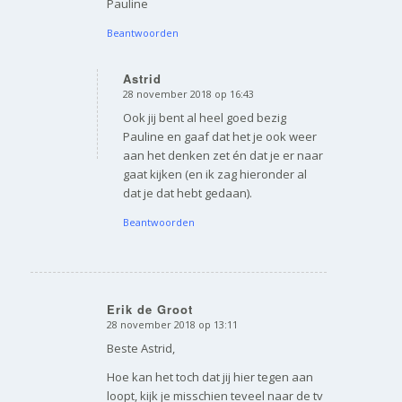
Pauline
Beantwoorden
Astrid
28 november 2018 op 16:43
zegt:
Ook jij bent al heel goed bezig
Pauline en gaaf dat het je ook weer
aan het denken zet én dat je er naar
gaat kijken (en ik zag hieronder al
dat je dat hebt gedaan).
Beantwoorden
Erik de Groot
28 november 2018 op 13:11
zegt:
Beste Astrid,
Hoe kan het toch dat jij hier tegen aan
loopt, kijk je misschien teveel naar de tv