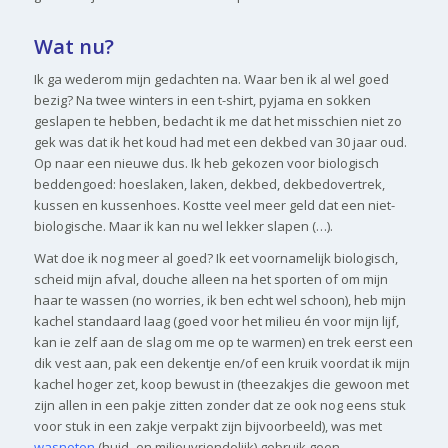
Wat nu?
Ik ga wederom mijn gedachten na. Waar ben ik al wel goed
bezig? Na twee winters in een t-shirt, pyjama en sokken
geslapen te hebben, bedacht ik me dat het misschien niet zo
gek was dat ik het koud had met een dekbed van 30 jaar oud.
Op naar een nieuwe dus. Ik heb gekozen voor biologisch
beddengoed: hoeslaken, laken, dekbed, dekbedovertrek,
kussen en kussenhoes. Kostte veel meer geld dat een niet-
biologische. Maar ik kan nu wel lekker slapen (…).
Wat doe ik nog meer al goed? Ik eet voornamelijk biologisch,
scheid mijn afval, douche alleen na het sporten of om mijn
haar te wassen (no worries, ik ben echt wel schoon), heb mijn
kachel standaard laag (goed voor het milieu én voor mijn lijf,
kan ie zelf aan de slag om me op te warmen) en trek eerst een
dik vest aan, pak een dekentje en/of een kruik voordat ik mijn
kachel hoger zet, koop bewust in (theezakjes die gewoon met
zijn allen in een pakje zitten zonder dat ze ook nog eens stuk
voor stuk in een zakje verpakt zijn bijvoorbeeld), was met
wasnoten
(huid- en milieuvriendelijk) gebruik geen