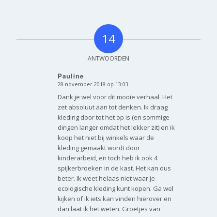
14
ANTWOORDEN
Pauline
28 november 2018 op 13:03
zegt:
Dank je wel voor dit mooie verhaal. Het
zet absoluut aan tot denken. Ik draag
kleding door tot het op is (en sommige
dingen langer omdat het lekker zit) en ik
koop het niet bij winkels waar de
kleding gemaakt wordt door
kinderarbeid, en toch heb ik ook 4
spijkerbroeken in de kast. Het kan dus
beter. Ik weet helaas niet waar je
ecologische kleding kunt kopen. Ga wel
kijken of ik iets kan vinden hierover en
dan laat ik het weten. Groetjes van