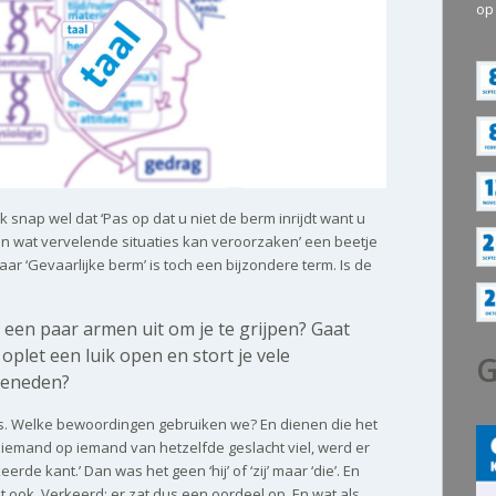
op
 Ik snap wel dat ‘Pas op dat u niet de berm inrijdt want u
en wat vervelende situaties kan veroorzaken’ een beetje
aar ‘Gevaarlijke berm’ is toch een bijzondere term. Is de
een paar armen uit om je te grijpen? Gaat
t oplet een luik open en stort je vele
G
beneden?
ets. Welke bewoordingen gebruiken we? En dienen die het
iemand op iemand van hetzelfde geslacht viel, werd er
erde kant.’ Dan was het geen ‘hij’ of ‘zij’ maar ‘die’. En
 ook. Verkeerd; er zat dus een oordeel op. En wat als