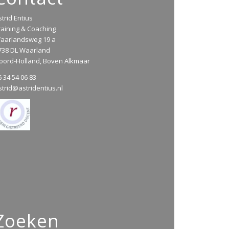
strid Entius
raining & Coaching
aarlandsweg 19 a
738 DL Waarland
oord-Holland, Boven Alkmaar
6 34 54 06 83
strid@astridentius.nl
Zoeken