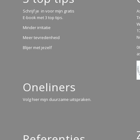
Schrijf je in voor mijn gratis
A
E-book met 3 top tips.
T
W
Minder irritatie
1
N
Meer tevredenheid
0
Blijer met jezelf
a
Oneliners
Volg hier mijn duurzame uitspraken.
Referenties