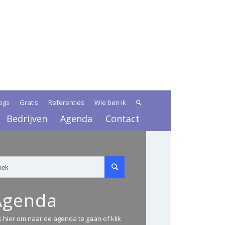
ogs
Gratis
Referenties
Wie ben ik
Bedrijven
Agenda
Contact
Agenda
ik hier om naar de agenda te gaan of klik