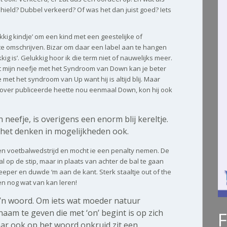
ield? Dubbel verkeerd? Of was het dan juist goed? Iets
kkig kindje’ om een kind met een geestelijke of
te omschrijven. Bizar om daar een label aan te hangen
kig is’. Gelukkig hoor ik die term niet of nauwelijks meer.
t mijn neefje met het Syndroom van Down kan je beter
 met het syndroom van Up want hij is altijd blij. Maar
er over publiceerde heette nou eenmaal Down, kon hij ook
n neefje, is overigens een enorm blij kereltje.
 het denken in mogelijkheden ook.
en voetbalwedstrijd en mocht ie een penalty nemen. De
l op de stip, maar in plaats van achter de bal te gaan
eeper en duwde ‘m aan de kant. Sterk staaltje out of the
 nog wat van kan leren!
o’n woord. Om iets wat moeder natuur
aam te geven die met ‘on’ begint is op zich
aar ook op het woord onkruid zit een