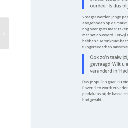
oordeel. Is dus bl
Vroeger werden jonge paa
aangeboden op de markt al
nog overigens maar reke
Met name(n)
met het on-woord. Terwijl 
hebben? De ‘onkruid’-best
tuingereedschap misschi
Ook zo’n taalwijz
gevraagd ‘Wilt u e
veranderd in ‘Had
Dus je spullen gaan nu nie
Bovendien wordt er verleden
pindakaas bij de kassa sta
had gewild…