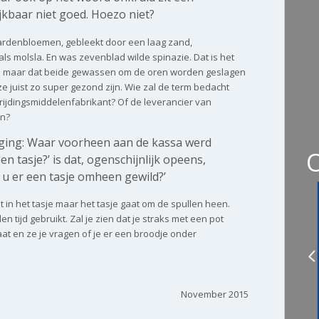
ijkbaar niet goed. Hoezo niet?
rdenbloemen, gebleekt door een laag zand,
s molsla. En was zevenblad wilde spinazie. Dat is het
n maar dat beide gewassen om de oren worden geslagen
ze juist zo super gezond zijn. Wie zal de term bedacht
rijdingsmiddelenfabrikant? Of de leverancier van
en?
iging: Waar voorheen aan de kassa werd
en tasje?’ is dat, ogenschijnlijk opeens,
 u er een tasje omheen gewild?’
t in het tasje maar het tasje gaat om de spullen heen.
 tijd gebruikt. Zal je zien dat je straks met een pot
at en ze je vragen of je er een broodje onder
November 2015