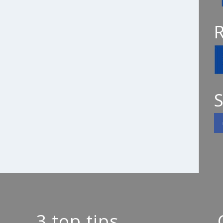
S
3 top tips