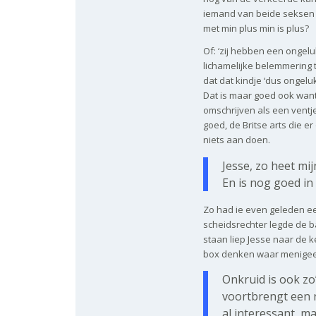
iemand van beide seksen h
met min plus min is plus?
Of: ‘zij hebben een ongelu
lichamelijke belemmering 
dat dat kindje ‘dus ongeluk
Dat is maar goed ook wan
omschrijven als een ventje
goed, de Britse arts die 
niets aan doen.
Jesse, zo heet mij
En is nog goed in
Zo had ie even geleden e
scheidsrechter legde de ba
staan liep Jesse naar de k
box denken waar menigeen
Onkruid is ook z
voortbrengt een n
al interessant, m