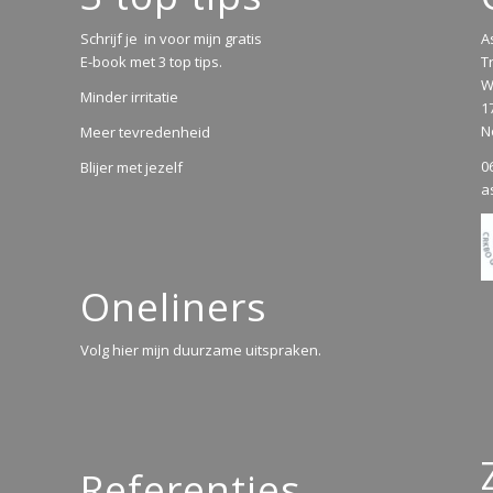
Schrijf je in voor mijn gratis
A
E-book met 3 top tips.
T
W
Minder irritatie
1
N
Meer tevredenheid
0
Blijer met jezelf
a
Oneliners
Volg hier mijn duurzame uitspraken.
Referenties