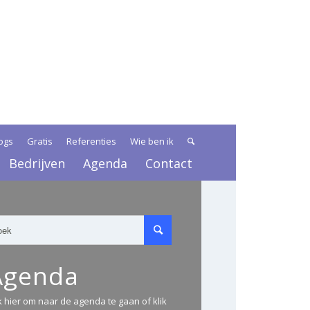
ogs
Gratis
Referenties
Wie ben ik
Bedrijven
Agenda
Contact
Agenda
ik hier om naar de agenda te gaan of klik