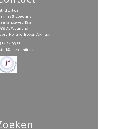
strid Entius
raining & Coaching
aarlandsweg 19 a
738 DL Waarland
oord-Holland, Boven Alkmaar
6 34 54 06 83
strid@astridentius.nl
Zoeken