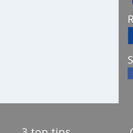
S
3 top tips