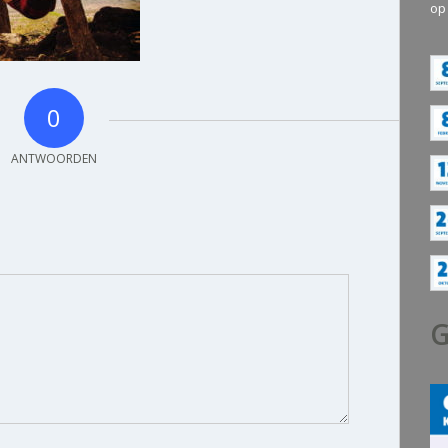
op
0
ANTWOORDEN
G