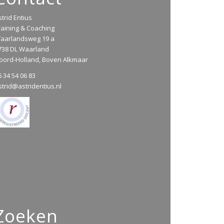
strid Entius
raining & Coaching
aarlandsweg 19 a
738 DL Waarland
oord-Holland, Boven Alkmaar
6 34 54 06 83
strid@astridentius.nl
Zoeken