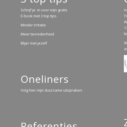
Schrijf je in voor mijn gratis
A
E-book met 3 top tips.
T
W
Minder irritatie
1
N
Meer tevredenheid
0
Blijer met jezelf
a
Oneliners
Volg hier mijn duurzame uitspraken.
Referenties