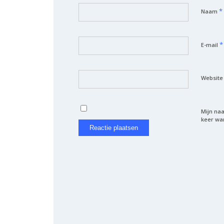
*
Naam
*
E-mail
Website
Mijn naa
keer wan