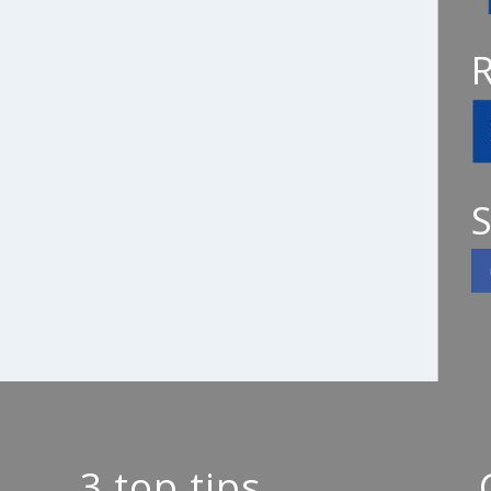
S
3 top tips