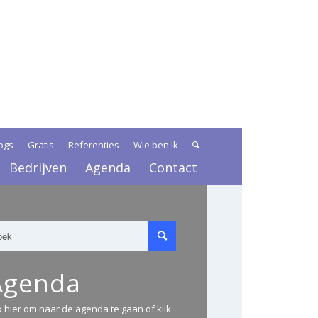
ogs
Gratis
Referenties
Wie ben ik
Bedrijven
Agenda
Contact
Agenda
ik hier om naar de agenda te gaan of klik