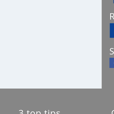
S
3 top tips