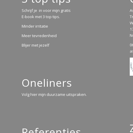
Schrijf je in voor mijn gratis
A
E-book met 3 top tips.
T
W
Minder irritatie
1
N
Meer tevredenheid
0
Blijer met jezelf
a
Oneliners
Volg hier mijn duurzame uitspraken.
Referenties