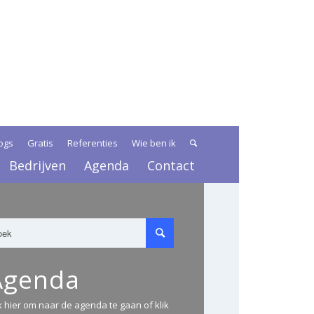
ogs
Gratis
Referenties
Wie ben ik
Bedrijven
Agenda
Contact
Agenda
ik hier om naar de agenda te gaan of klik