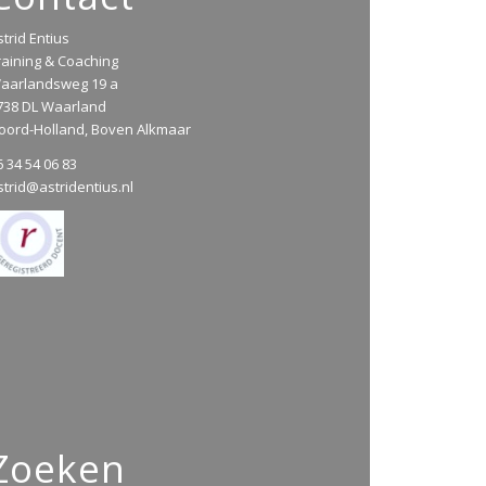
strid Entius
raining & Coaching
aarlandsweg 19 a
738 DL Waarland
oord-Holland, Boven Alkmaar
6 34 54 06 83
strid@astridentius.nl
Zoeken