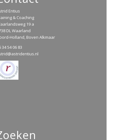
strid Entius
raining & Coaching
aarlandsweg 19 a
738 DL Waarland
oord-Holland, Boven Alkmaar
6 34 54 06 83
strid@astridentius.nl
Zoeken