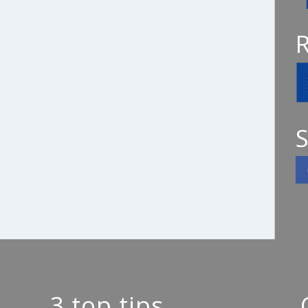
S
3 top tips