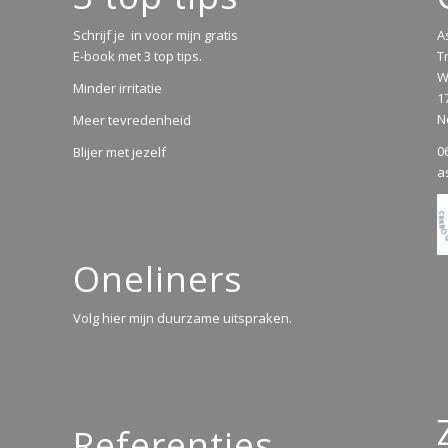
Schrijf je in voor mijn gratis
A
E-book met 3 top tips.
T
W
Minder irritatie
1
N
Meer tevredenheid
0
Blijer met jezelf
a
Oneliners
Volg hier mijn duurzame uitspraken.
Referenties