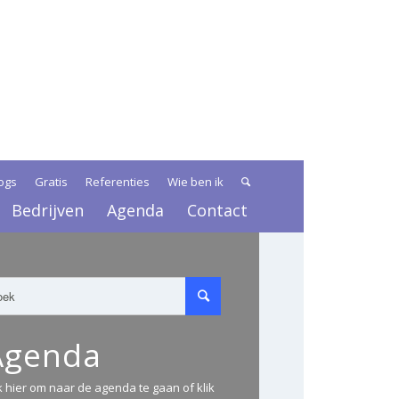
ogs
Gratis
Referenties
Wie ben ik
Bedrijven
Agenda
Contact
Agenda
ik hier om naar de agenda te gaan of klik