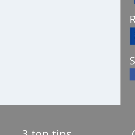
S
3 top tips