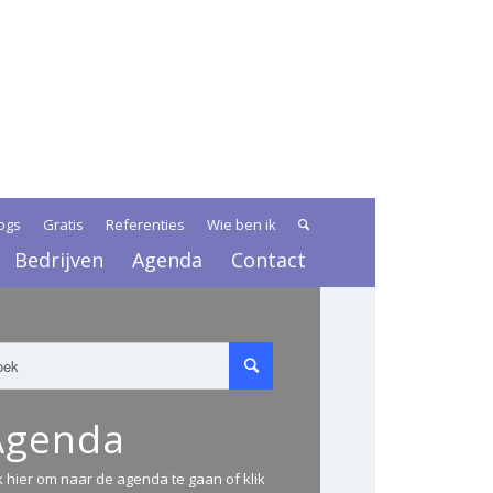
ogs
Gratis
Referenties
Wie ben ik
Bedrijven
Agenda
Contact
Agenda
ik hier om naar de agenda te gaan of klik