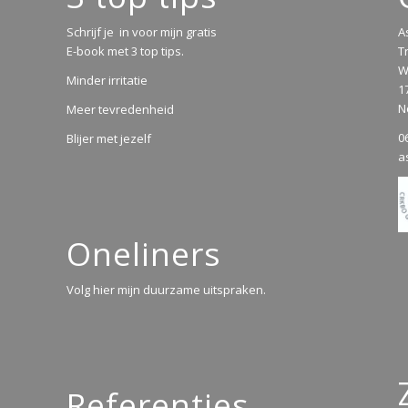
Schrijf je in voor mijn gratis
A
E-book met 3 top tips.
T
W
Minder irritatie
1
N
Meer tevredenheid
0
Blijer met jezelf
a
Oneliners
Volg hier mijn duurzame uitspraken.
Referenties