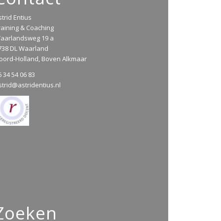
strid Entius
raining & Coaching
aarlandsweg 19 a
738 DL Waarland
oord-Holland, Boven Alkmaar
6 34 54 06 83
strid@astridentius.nl
Zoeken