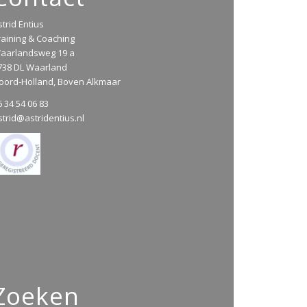
strid Entius
raining & Coaching
aarlandsweg 19 a
738 DL Waarland
oord-Holland, Boven Alkmaar
6 34 54 06 83
strid@astridentius.nl
Zoeken