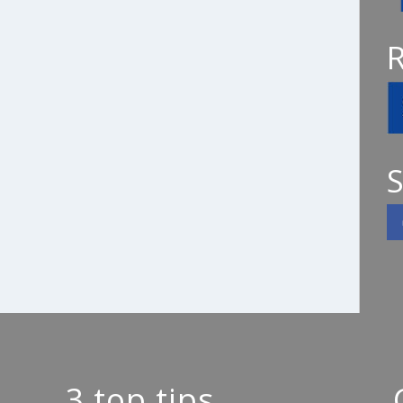
S
3 top tips