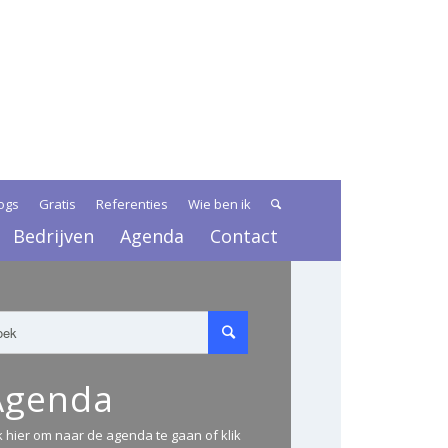
ogs
Gratis
Referenties
Wie ben ik
Bedrijven
Agenda
Contact
Agenda
ik hier om naar de agenda te gaan of klik