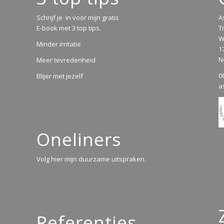
Schrijf je in voor mijn gratis
A
E-book met 3 top tips.
T
W
Minder irritatie
1
N
Meer tevredenheid
0
Blijer met jezelf
a
Oneliners
Volg hier mijn duurzame uitspraken.
Referenties