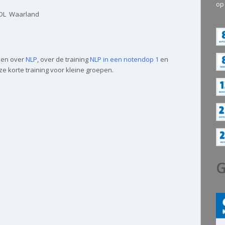
op
 DL Waarland
ezen over
NLP
, over de training
NLP in een notendop 1
en
e korte training voor kleine groepen.
G