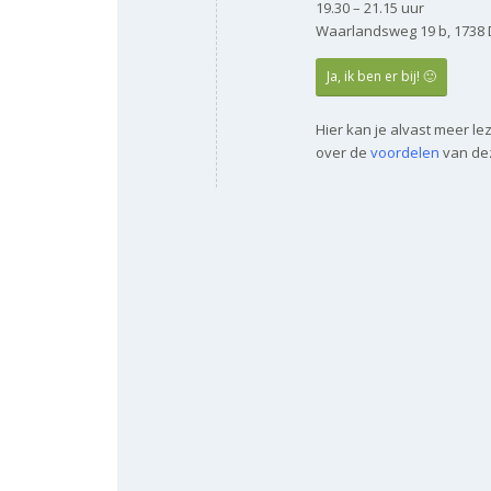
19.30 – 21.15 uur
Waarlandsweg 19 b, 1738
Ja, ik ben er bij! 🙂
Hier kan je alvast meer l
over de
voordelen
van dez