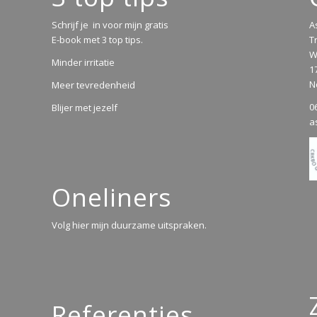
Schrijf je in voor mijn gratis
A
E-book met 3 top tips.
T
W
Minder irritatie
1
N
Meer tevredenheid
0
Blijer met jezelf
a
Oneliners
Volg hier mijn duurzame uitspraken.
Referenties