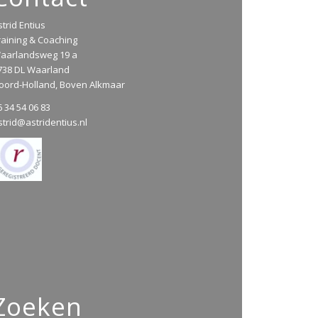
strid Entius
raining & Coaching
aarlandsweg 19 a
738 DL Waarland
oord-Holland, Boven Alkmaar
6 34 54 06 83
strid@astridentius.nl
Zoeken