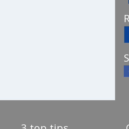
S
3 top tips