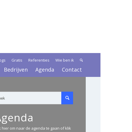
ogs
Gratis
Referenties
Wie ben ik
Bedrijven
Agenda
Contact
Agenda
ik hier om naar de agenda te gaan of klik