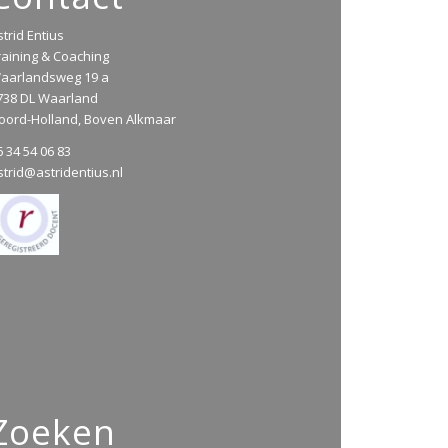
strid Entius
raining & Coaching
aarlandsweg 19 a
738 DL Waarland
oord-Holland, Boven Alkmaar
6 34 54 06 83
strid@astridentius.nl
Zoeken