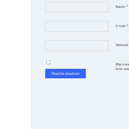
*
Naam
*
E-mail
Website
Mijn naa
keer wan