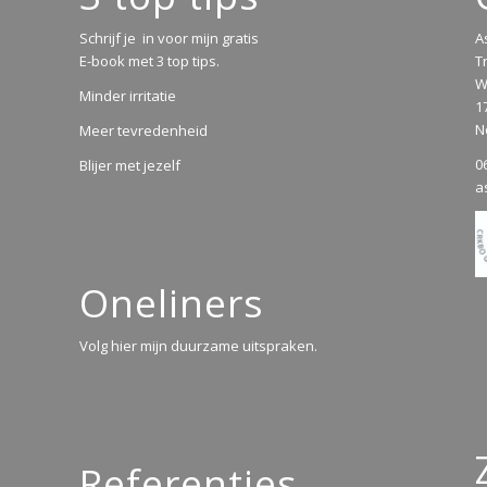
Schrijf je in voor mijn gratis
A
E-book met 3 top tips.
T
W
Minder irritatie
1
N
Meer tevredenheid
0
Blijer met jezelf
a
Oneliners
Volg hier mijn duurzame uitspraken.
Referenties