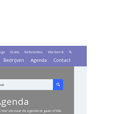
ogs
Gratis
Referenties
Wie ben ik
Bedrijven
Agenda
Contact
Agenda
ik hier om naar de agenda te gaan of klik