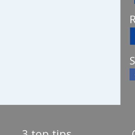
S
3 top tips