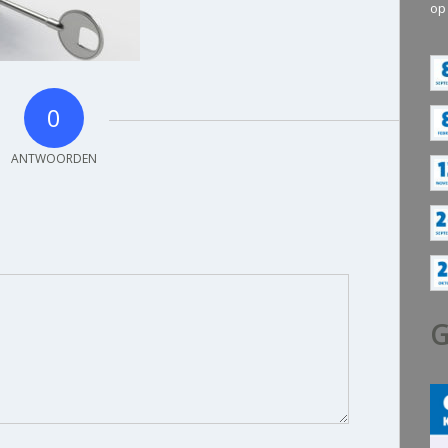
op
0
ANTWOORDEN
G