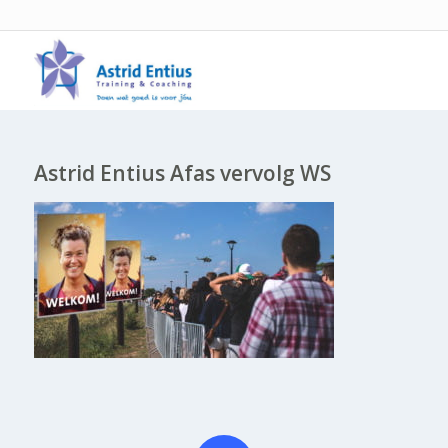
Astrid Entius Afas vervolg WS