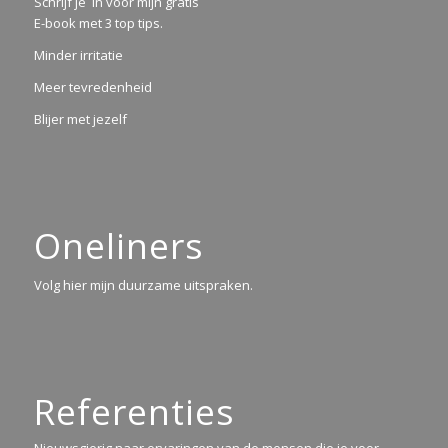
Schrijf je in voor mijn gratis
E-book met 3 top tips.
Minder irritatie
Meer tevredenheid
Blijer met jezelf
Oneliners
Volg hier mijn duurzame uitspraken.
Referenties
Nieuwsgierig naar ervaringen van de mensen die je voor