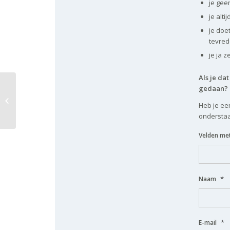
je gee
je alt
je doet
tevred
je ja z
Als je da
gedaan?
Wat is NLP?
Heb je een
onderstaa
Velden met 
*
Naam
*
E-mail