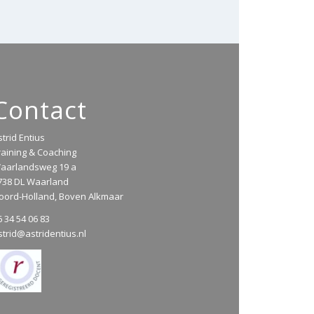
Contact
strid Entius
raining & Coaching
aarlandsweg 19 a
738 DL Waarland
oord-Holland, Boven Alkmaar
6 34 54 06 83
strid@astridentius.nl