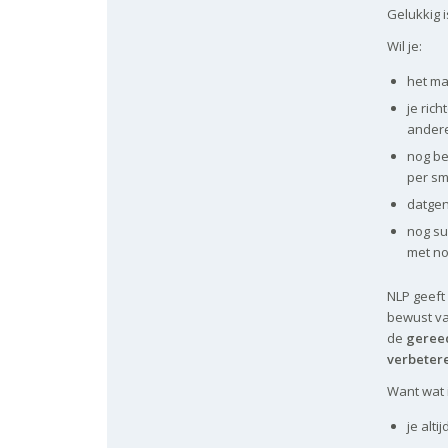
Gelukkig i
Wil je:
het ma
je ric
andere
nog be
per sm
datgen
nog su
met no
NLP geeft
bewust va
de
geree
verbeter
Want wat i
je alt