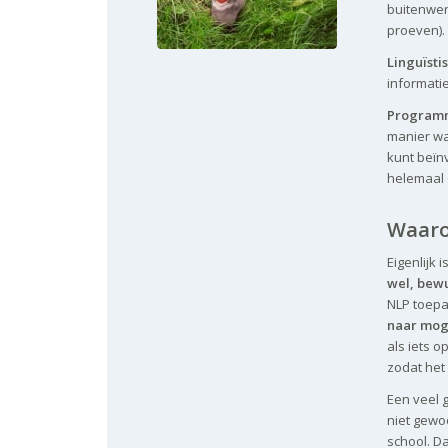
buitenwere
proeven).
Linguïsti
informatie
Program
manier wa
kunt beïn
helemaal 
Waaro
Eigenlijk 
wel,
bewu
NLP toepa
naar mog
als iets o
zodat het 
Een veel g
niet gew
school. D