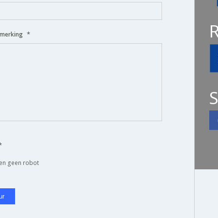
*
pmerking
S
*
ben geen robot