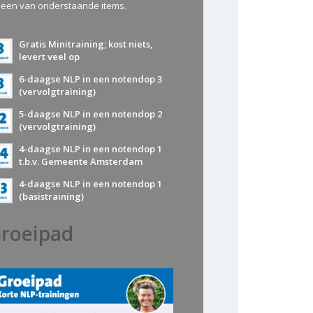
 een van onderstaande items.
Gratis Minitraining; kost niets,
levert veel op
6-daagse NLP in een notendop 3
(vervolgtraining)
5-daagse NLP in een notendop 2
(vervolgtraining)
4-daagse NLP in een notendop 1
t.b.v. Gemeente Amsterdam
4-daagse NLP in een notendop 1
(basistraining)
roeipad