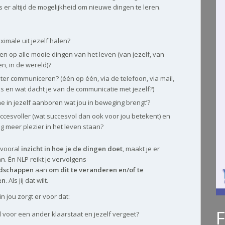
s er altijd de mogelijkheid om nieuwe dingen te leren.
ximale uit jezelf halen?
hten op alle mooie dingen van het leven (van jezelf, van
n, in de wereld)?
ter communiceren? (één op één, via de telefoon, via mail,
s en wat dacht je van de communicatie met jezelf?)
e in jezelf aanboren wat jou in beweging brengt’?
ccesvoller (wat succesvol dan ook voor jou betekent) en
g meer plezier in het leven staan?
 vooral
inzicht in hoe je de dingen doet
, maakt je er
n. Én NLP reikt je vervolgens
dschappen
aan
om dit te veranderen en/of te
en
. Als jij dat wilt.
n jou zorgt er voor dat:
ijd voor een ander klaarstaat en jezelf vergeet?