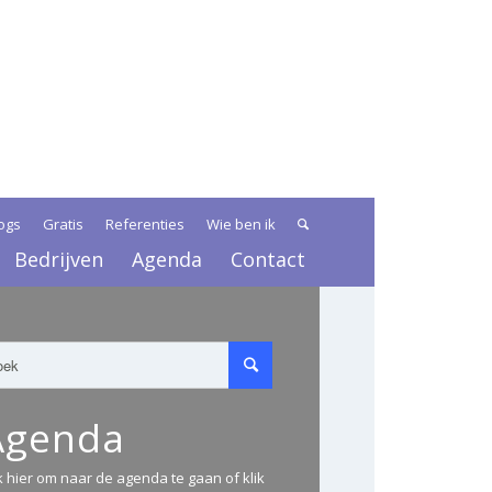
ogs
Gratis
Referenties
Wie ben ik
Bedrijven
Agenda
Contact
Agenda
ik hier om naar de agenda te gaan of klik