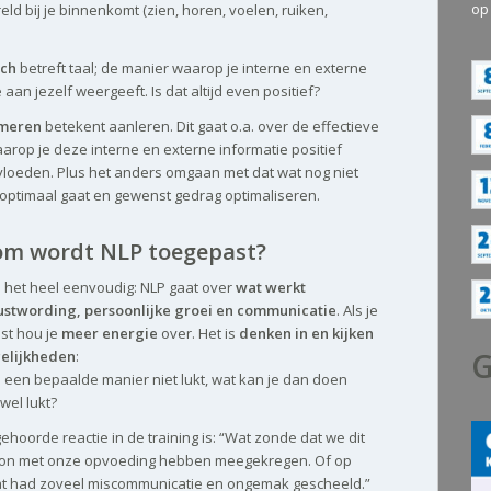
op
ld bij je binnenkomt (zien, horen, voelen, ruiken,
sch
betreft taal; de manier waarop je interne en externe
 aan jezelf weergeeft. Is dat altijd even positief?
meren
betekent aanleren. Dit gaat o.a. over de effectieve
arop je deze interne en externe informatie positief
vloeden. Plus het anders omgaan met dat wat nog niet
optimaal gaat en gewenst gedrag optimaliseren.
m wordt NLP toegepast?
is het heel eenvoudig: NLP gaat over
wat werkt
stwording, persoonlijke groei en communicatie
. Als je
st hou je
meer energie
over. Het is
denken in en kijken
G
elijkheden
:
p een bepaalde manier niet lukt, wat kan je dan doen
wel lukt?
ehoorde reactie in de training is: “Wat zonde dat we dit
oon met onze opvoeding hebben meegekregen. Of op
at had zoveel miscommunicatie en ongemak gescheeld.”