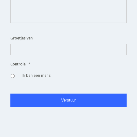
Groetjes van
*
Controle
Ik ben een mens