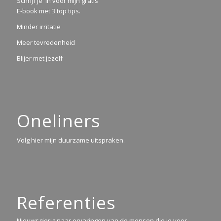
Schrijf je in voor mijn gratis
E-book met 3 top tips.
Minder irritatie
Meer tevredenheid
Blijer met jezelf
Oneliners
Volg hier mijn duurzame uitspraken.
Referenties
Nieuwsgierig naar ervaringen van de mensen die je voor