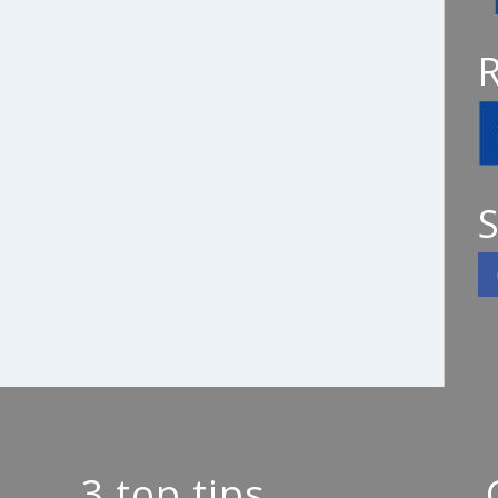
S
3 top tips