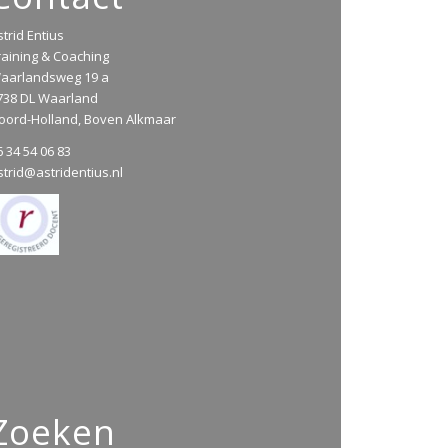
strid Entius
raining & Coaching
aarlandsweg 19 a
738 DL Waarland
oord-Holland, Boven Alkmaar
6 34 54 06 83
strid@astridentius.nl
Zoeken