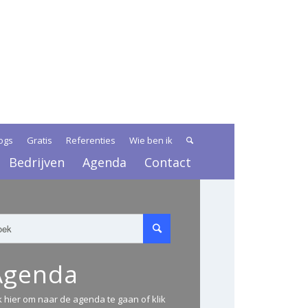
ogs
Gratis
Referenties
Wie ben ik
Bedrijven
Agenda
Contact
Agenda
ik hier om naar de agenda te gaan of klik