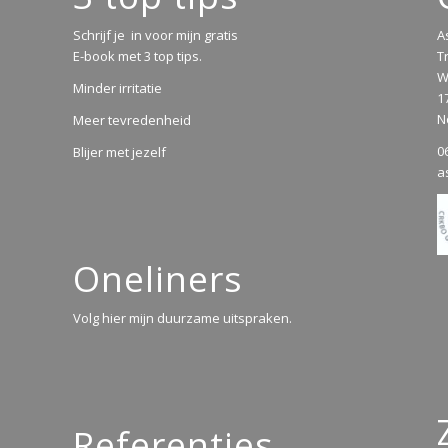
Schrijf je in voor mijn gratis
A
E-book met 3 top tips.
T
W
Minder irritatie
1
N
Meer tevredenheid
0
Blijer met jezelf
a
Oneliners
Volg hier mijn duurzame uitspraken.
Referenties