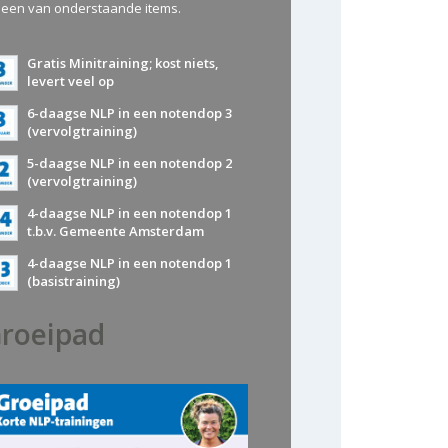
 een van onderstaande items.
Gratis Minitraining; kost niets,
levert veel op
6-daagse NLP in een notendop 3
(vervolgtraining)
5-daagse NLP in een notendop 2
(vervolgtraining)
4-daagse NLP in een notendop 1
t.b.v. Gemeente Amsterdam
4-daagse NLP in een notendop 1
(basistraining)
roeipad