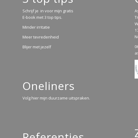
Schrijf je in voor mijn gratis
A
E-book met 3 top tips.
T
W
Minder irritatie
1
N
Meer tevredenheid
0
Blijer met jezelf
a
Oneliners
Volg hier mijn duurzame uitspraken.
Referenties