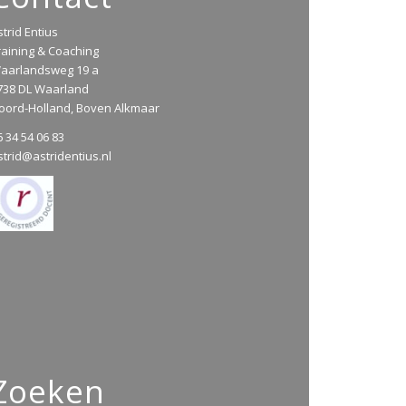
strid Entius
raining & Coaching
aarlandsweg 19 a
738 DL Waarland
oord-Holland, Boven Alkmaar
6 34 54 06 83
strid@astridentius.nl
Zoeken