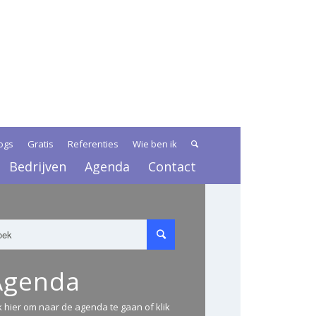
ogs
Gratis
Referenties
Wie ben ik
Bedrijven
Agenda
Contact
Agenda
ik hier om naar de agenda te gaan of klik