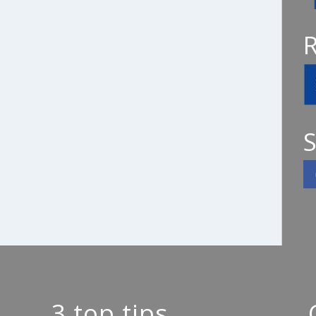
S
3 top tips