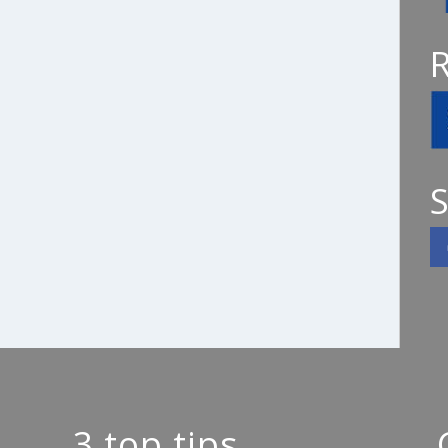
S
3 top tips