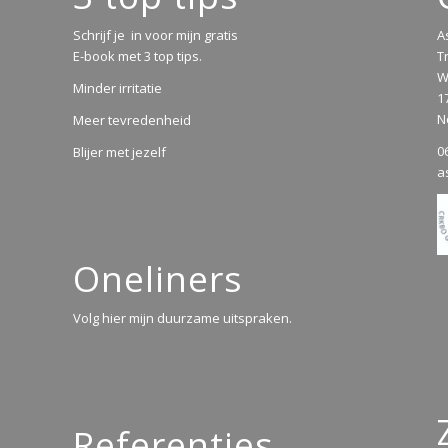
Schrijf je in voor mijn gratis
A
E-book met 3 top tips.
T
W
Minder irritatie
1
N
Meer tevredenheid
0
Blijer met jezelf
a
Oneliners
Volg hier mijn duurzame uitspraken.
Referenties