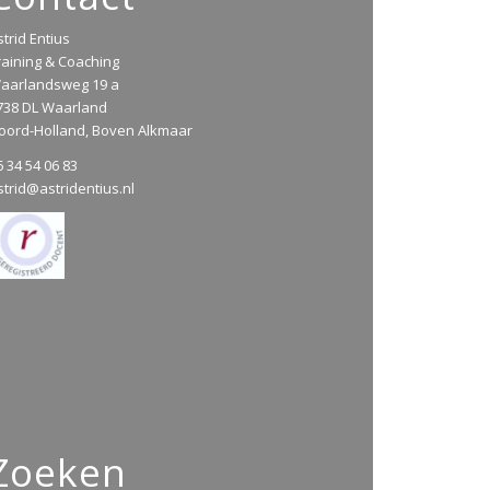
strid Entius
raining & Coaching
aarlandsweg 19 a
738 DL Waarland
oord-Holland, Boven Alkmaar
6 34 54 06 83
strid@astridentius.nl
Zoeken