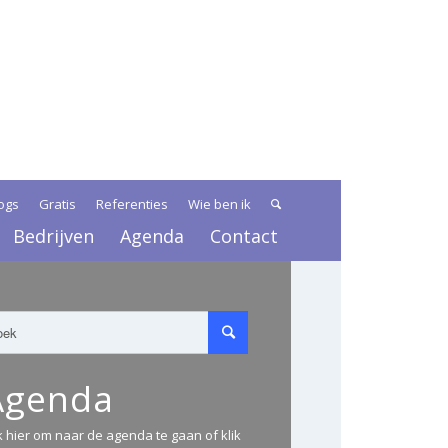
ogs
Gratis
Referenties
Wie ben ik
Bedrijven
Agenda
Contact
Agenda
ik hier om naar de agenda te gaan of klik