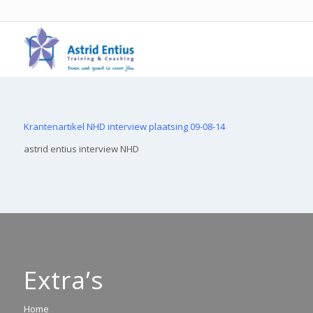
Krantenartikel NHD interview plaatsing 09-08-14
astrid entius interview NHD
Extra’s
Home