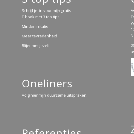
Schrijf je in voor mijn gratis
A
E-book met 3 top tips.
T
W
Minder irritatie
1
N
Meer tevredenheid
0
Blijer met jezelf
a
Oneliners
Volg hier mijn duurzame uitspraken.
Referenties