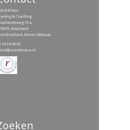
strid Entius
raining & Coaching
aarlandsweg 19 a
738 DL Waarland
oord-Holland, Boven Alkmaar
6 34 54 06 83
strid@astridentius.nl
Zoeken