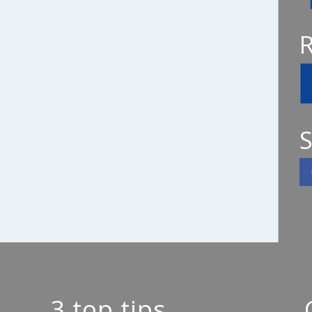
S
3 top tips