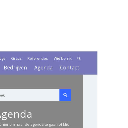
ogs
Gratis
Referenties
Wie ben ik
Bedrijven
Agenda
Contact
Agenda
ik hier om naar de agenda te gaan of klik