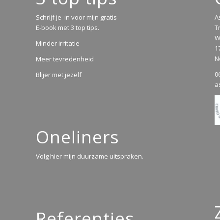
Schrijf je in voor mijn gratis
A
E-book met 3 top tips.
T
W
Minder irritatie
1
N
Meer tevredenheid
0
Blijer met jezelf
a
Oneliners
Volg hier mijn duurzame uitspraken.
Referenties