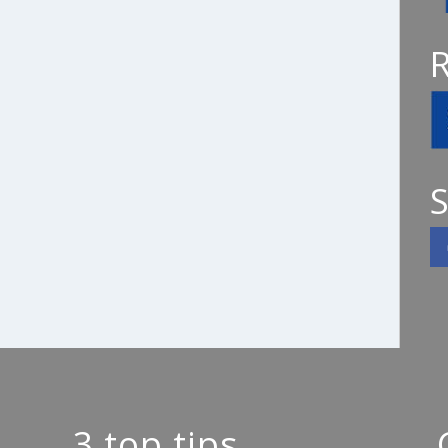
S
3 top tips