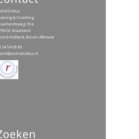
strid Entius
raining & Coaching
aarlandsweg 19 a
738 DL Waarland
oord-Holland, Boven Alkmaar
6 34 54 06 83
strid@astridentius.nl
Zoeken