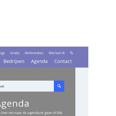
ogs
Gratis
Referenties
Wie ben ik
Bedrijven
Agenda
Contact
Agenda
ik hier om naar de agenda te gaan of klik