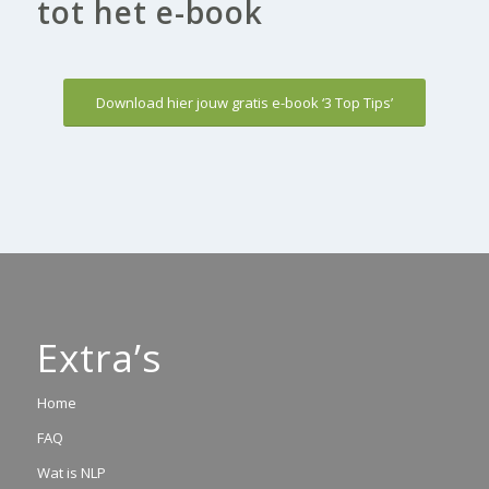
tot het e-book
Download hier jouw gratis e-book ‘3 Top Tips’
Extra’s
Home
FAQ
Wat is NLP