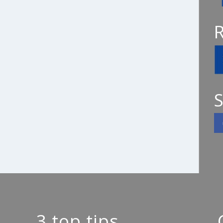
S
3 top tips