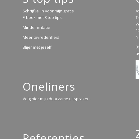
Schrijf je in voor mijn gratis
A
E-book met 3 top tips.
T
W
Minder irritatie
1
N
Meer tevredenheid
0
Blijer met jezelf
a
Oneliners
Volg hier mijn duurzame uitspraken.
Referenties