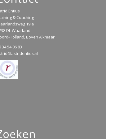
strid Entius
raining & Coaching
aarlandsweg 19 a
738 DL Waarland
oord-Holland, Boven Alkmaar
6 34 54 06 83
strid@astridentius.nl
Zoeken