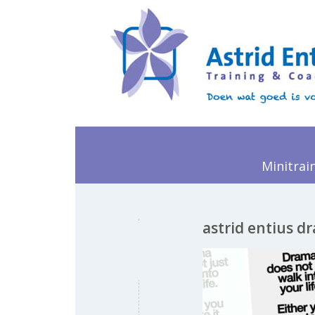
Minitrai
astrid entius d