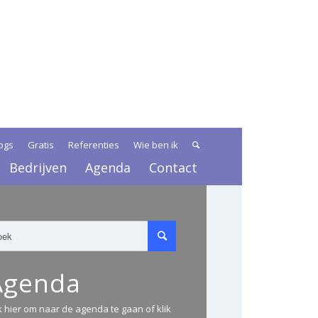
ogs
Gratis
Referenties
Wie ben ik
Bedrijven
Agenda
Contact
Agenda
ik hier om naar de agenda te gaan of klik