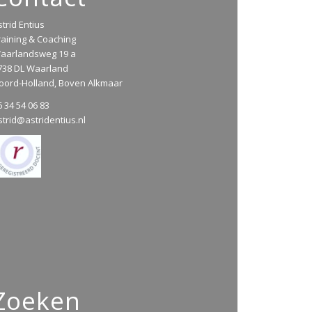
strid Entius
raining & Coaching
aarlandsweg 19 a
738 DL Waarland
oord-Holland, Boven Alkmaar
6 34 54 06 83
strid@astridentius.nl
Zoeken