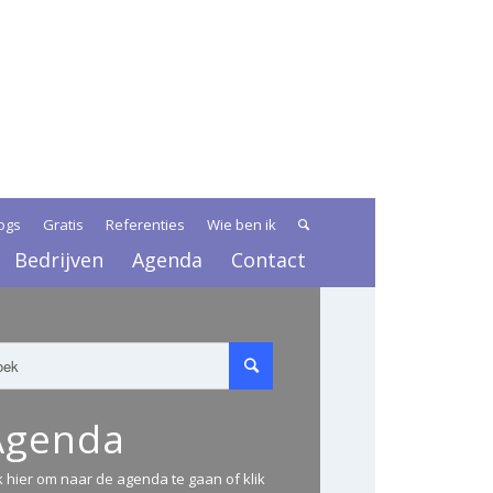
ogs
Gratis
Referenties
Wie ben ik
Bedrijven
Agenda
Contact
Agenda
ik hier om naar de agenda te gaan of klik