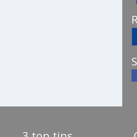
S
3 top tips