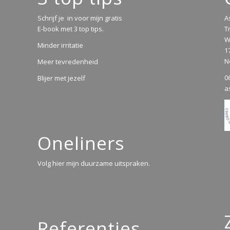
Schrijf je in voor mijn gratis
A
E-book met 3 top tips.
T
W
Minder irritatie
1
N
Meer tevredenheid
0
Blijer met jezelf
a
Oneliners
Volg hier mijn duurzame uitspraken.
Referenties