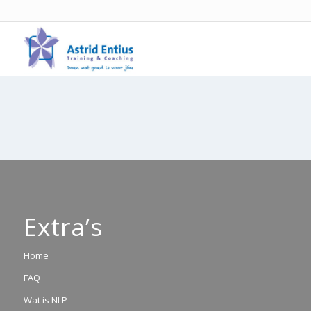
Extra’s
Home
FAQ
Wat is NLP